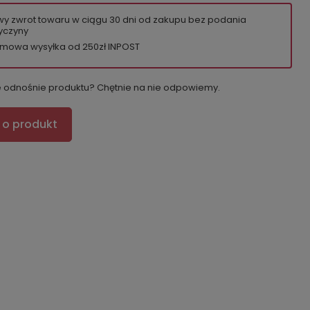
wy zwrot towaru w ciągu
30
dni od zakupu bez podania
yczyny
mowa wysyłka od 250zł INPOST
e odnośnie produktu? Chętnie na nie odpowiemy.
 o produkt