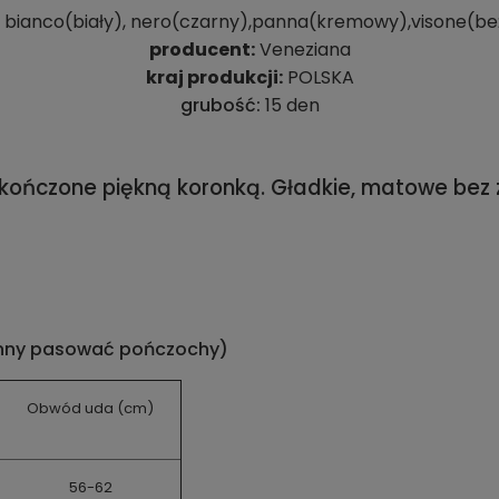
:
bianco(biały), nero(czarny),panna(kremowy),visone(b
producent:
Veneziana
kraj produkcji:
POLSKA
grubość:
15 den
akończone piękną koronką. Gładkie, matowe be
inny pasować pończochy)
Obwód uda (cm)
56-62