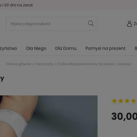
I 30 dni na zwrot
Z
rzyństwo
Dla Niego
Dla Domu
Pomysł na prezent
B
Strona główna
Pończochy
Calze Mary pończochy do paska - beżowy
wy
30,00