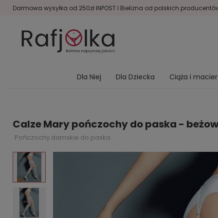
Darmowa wysyłka od 250zł INPOST I Bielizna od polskich producentów 
Dla Niej
Dla Dziecka
Ciąża i macie
Calze Mary pończochy do paska - beżo
Pończochy damskie do paska