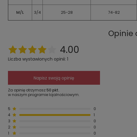
M/L
3/4
25-28
74-82
Opinie
4.00
Liczba wystawionych opinii: 1
Napisz swoją opinię
Za opinię otrzymasz
50 pkt.
w naszym programie lojalnościowym.
5
0
4
1
3
0
2
0
1
0