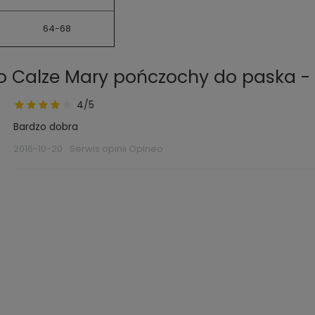
64-68
 o Calze Mary pończochy do paska -
4/5
Bardzo dobra
2016-10-20
Serwis opinii Opineo