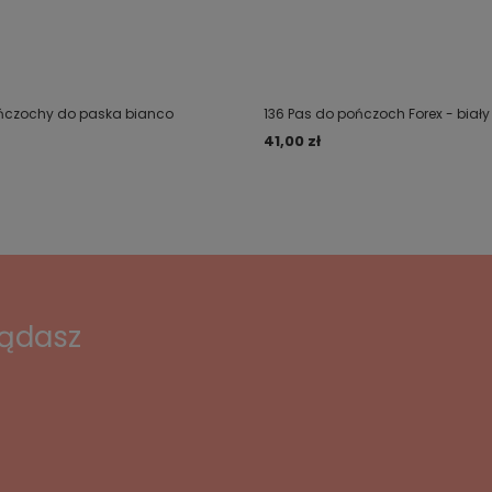
ńczochy do paska bianco
136 Pas do pończoch Forex - biały
41,00 zł
lądasz