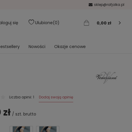
sklep@rafjolka.pl
aloguj się
Ulubione
0
0,00 zł
estsellery
Nowości
Okazje cenowe
Dodaj swoją opinię
Liczba opinii: 1
 zł
/
szt.
brutto