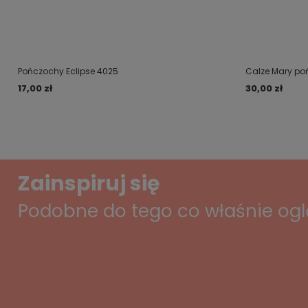
Pończochy Eclipse 4025
Calze Mary po
17,00 zł
30,00 zł
Zainspiruj się
Podobne do tego co właśnie og