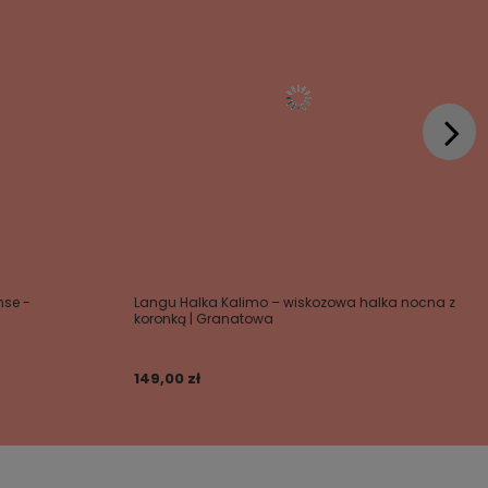
nse -
Langu Halka Kalimo – wiskozowa halka nocna z
koronką | Granatowa
149,00 zł