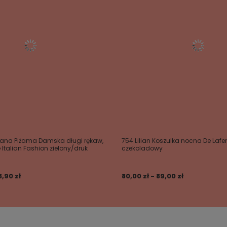
ana Piżama Damska długi rękaw,
754 Lilian Koszulka nocna De Lafe
 Italian Fashion zielony/druk
czekoladowy
8,90 zł
80,00 zł - 89,00 zł