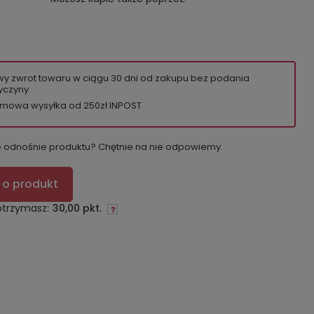
wy zwrot towaru w ciągu
30
dni od zakupu bez podania
yczyny
mowa wysyłka od 250zł INPOST
e odnośnie produktu? Chętnie na nie odpowiemy.
 o produkt
otrzymasz:
30,00 pkt.