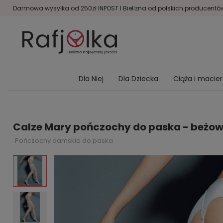
Darmowa wysyłka od 250zł INPOST I Bielizna od polskich producentów 
Dla Niej
Dla Dziecka
Ciąża i macie
Calze Mary pończochy do paska - beżo
Pończochy damskie do paska