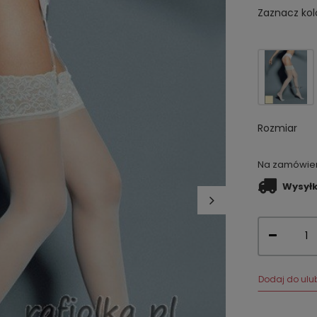
Zaznacz kol
Rozmiar
Na zamówieni
Wysył
Dodaj do ulu