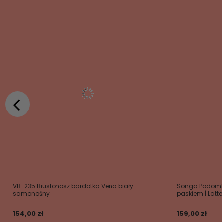
VB-235 Biustonosz bardotka Vena biały
Songa Podomka
samonośny
paskiem | Latte
154,00 zł
159,00 zł