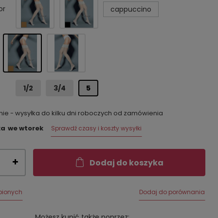
or
cappuccino
1/2
3/4
5
e - wysyłka do kilku dni roboczych od zamówienia
ka
we wtorek
Sprawdź czasy i koszty wysyłki
Dodaj do koszyka
bionych
Dodaj do porównania
Możesz kupić także poprzez: