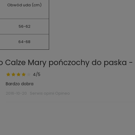
Obwód uda (cm)
56-62
64-68
 o Calze Mary pończochy do paska -
4/5
Bardzo dobra
2016-10-20
Serwis opinii Opineo