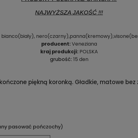
NAJWYŻSZA JAKOŚĆ !!!
:
bianco(biały), nero(czarny),panna(kremowy),visone(b
producent:
Veneziana
kraj produkcji:
POLSKA
grubość:
15 den
akończone piękną koronką. Gładkie, matowe be
inny pasować pończochy)