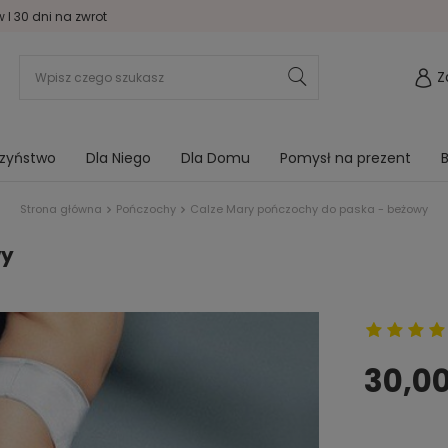
I 30 dni na zwrot
Z
rzyństwo
Dla Niego
Dla Domu
Pomysł na prezent
B
Strona główna
Pończochy
Calze Mary pończochy do paska - beżowy
wy
30,00