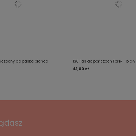
ńczochy do paska bianco
136 Pas do pończoch Forex - biały
41,00 zł
lądasz