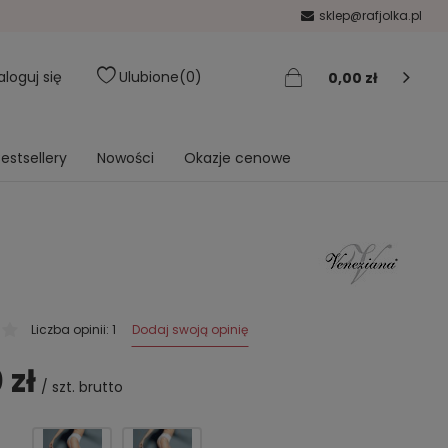
sklep@rafjolka.pl
aloguj się
Ulubione
0
0,00 zł
estsellery
Nowości
Okazje cenowe
Dodaj swoją opinię
Liczba opinii: 1
 zł
/
szt.
brutto