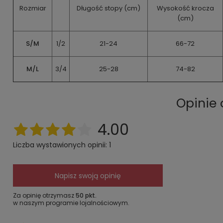
Rozmiar
Długość stopy (cm)
Wysokość krocza
(cm)
S/M
1/2
21-24
66-72
M/L
3/4
25-28
74-82
Opinie
4.00
Liczba wystawionych opinii: 1
Napisz swoją opinię
Za opinię otrzymasz
50 pkt.
w naszym programie lojalnościowym.