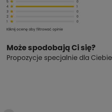
5
0
4
1
3
0
2
0
1
0
Kliknij ocenę aby filtrować opinie
Może spodobają Ci się?
Propozycje specjalnie dla Ciebie