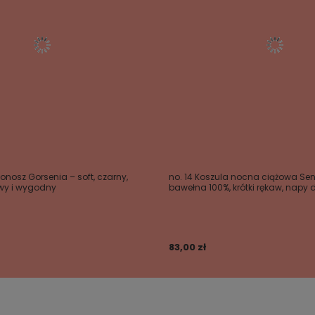
tonosz Gorsenia – soft, czarny,
no. 14 Koszula nocna ciążowa Sen
owy i wygodny
bawełna 100%, krótki rękaw, napy 
83,00 zł