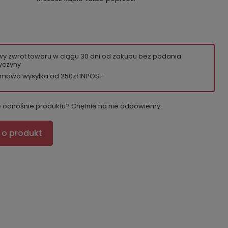
wy zwrot towaru w ciągu
30
dni od zakupu bez podania
yczyny
mowa wysyłka od 250zł INPOST
e odnośnie produktu? Chętnie na nie odpowiemy.
 o produkt