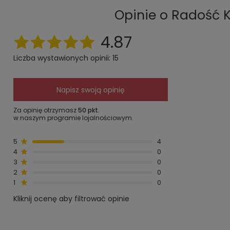
Opinie o Radość K
4.87
Liczba wystawionych opinii: 15
Napisz swoją opinię
Za opinię otrzymasz
50 pkt.
w naszym programie lojalnościowym.
5
4
4
0
3
0
2
0
1
0
Kliknij ocenę aby filtrować opinie