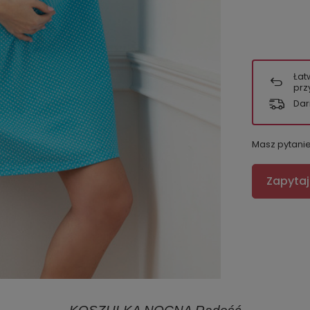
Łat
prz
Dar
Masz pytani
Zapytaj