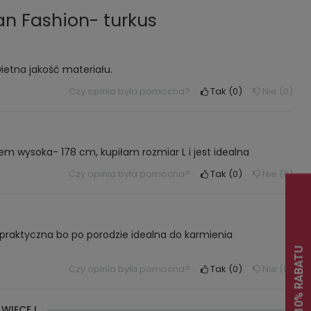
an Fashion- turkus
ietna jakość materiału.
Czy opinia była pomocna?
Tak
0
Nie
0
em wysoka- 178 cm, kupiłam rozmiar L i jest idealna
Czy opinia była pomocna?
Tak
0
Nie
0
i praktyczna bo po porodzie idealna do karmienia
Czy opinia była pomocna?
Tak
0
Nie
0
 WIĘCEJ