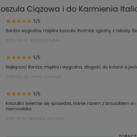
oszula Ciążowa i do Karmienia Itali
5/5
Bardzo wygodna, miękka koszula. Rozmiar zgodny z tabelą. Św
2021-04-14
Karolina, Lublin
5/5
Najlepsza! Bardzo miękka i wygodna, długość do kolana a jest
2021-02-20
Anna, Szczecin
5/5
Koszulka świetnie się sprawdza, rośnie razem z brzuszkiem a 
niemowlaka
2021-01-13
Wiktoria, Wrocław
ZOBACZ