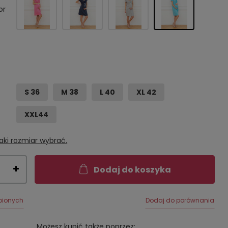
or
S 36
M 38
L 40
XL 42
XXL44
aki rozmiar wybrać.
Dodaj do koszyka
bionych
Dodaj do porównania
Możesz kupić także poprzez: