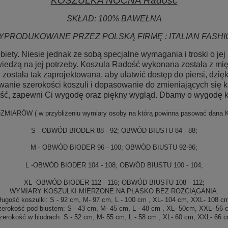
KOSZULKA NOCNA Radość
SKŁAD: 100% BAWEŁNA
YPRODUKOWANE PRZEZ POLSKĄ FIRMĘ : ITALIAN FASHI
iety. Niesie jednak ze sobą specjalne wymagania i troski o j
edzą na jej potrzeby. Koszula Radość wykonana została z mięk
i została tak zaprojektowana, aby ułatwić dostęp do piersi, dz
owanie szerokości koszuli i dopasowanie do zmieniających się 
ść, zapewni Ci wygodę oraz piękny wygląd. Dbamy o wygodę k
OZMIARÓW
( w przybliżeniu wymiary osoby na którą powinna pasować dan
S - OBWÓD BIODER 88 - 92; OBWÓD BIUSTU 84 - 88;
M - OBWÓD BIODER 96 - 100; OBWÓD BIUSTU 92-96;
L -OBWÓD BIODER 104 - 108; OBWÓD BIUSTU 100 - 104;
XL -OBWÓD BIODER 112 - 116; OBWÓD BIUSTU 108 - 112;
WYMIARY KOSZULKI MIERZONE NA PŁASKO BEZ ROZCIĄGANIA:
ługość koszulki: S - 92 cm, M- 97 cm, L - 100 cm , XL- 104 cm, XXL- 108 
zerokość pod biustem: S - 43 cm, M- 45 cm, L - 48 cm , XL- 50cm, XXL- 56 
zerokość w biodrach: S - 52 cm, M- 55 cm, L - 58 cm , XL- 60 cm, XXL- 66 