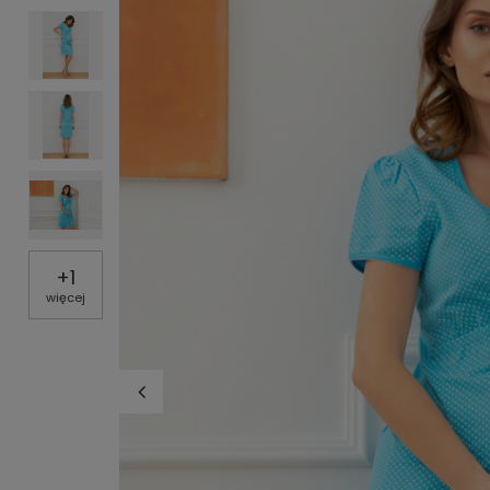
+
1
więcej