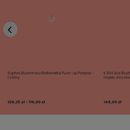
Sophia Biustonosz Balkonetka Push-up Paripari -
K 934 Isla Bius
czarny
miękki, zmysł
106,25 zł - 119,00 zł
149,00 zł