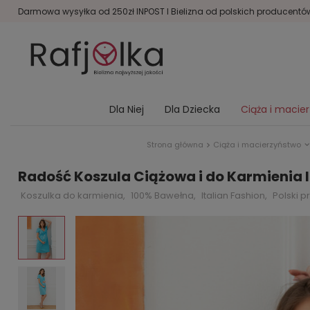
Darmowa wysyłka od 250zł INPOST I Bielizna od polskich producentów 
Dla Niej
Dla Dziecka
Ciąża i macie
Strona główna
Ciąża i macierzyństwo
Radość Koszula Ciążowa i do Karmienia I
Koszulka do karmienia,
100% Bawełna,
Italian Fashion,
Polski p