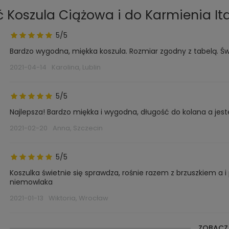
 Koszula Ciążowa i do Karmienia Ita
5/5
Bardzo wygodna, miękka koszula. Rozmiar zgodny z tabelą. Św
2021-04-14
Karolina, Lublin
5/5
Najlepsza! Bardzo miękka i wygodna, długość do kolana a jest
2021-02-20
Anna, Szczecin
5/5
Koszulka świetnie się sprawdza, rośnie razem z brzuszkiem a 
niemowlaka
2021-01-13
Wiktoria, Wrocław
ZOBACZ