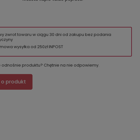
wy zwrot towaru w ciągu
30
dni od zakupu bez podania
yczyny
mowa wysyłka od 250zł INPOST
e odnośnie produktu? Chętnie na nie odpowiemy.
 o produkt