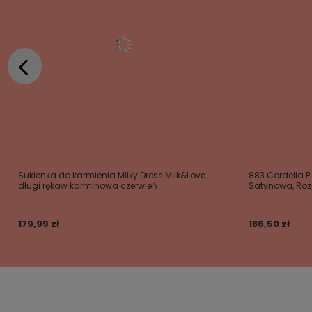
Sukienka do karmienia Milky Dress Milk&Love
883 Cordelia 
długi rękaw karminowa czerwień
Satynowa, Roz
179,99 zł
186,50 zł