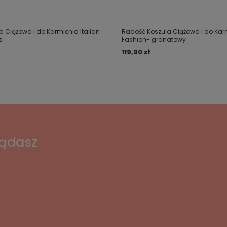
 Ciążowa i do Karmienia Italian
Radość Koszula Ciążowa i do Karm
s
Fashion- granatowy
119,90 zł
lądasz