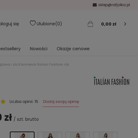
sklep@rafjolka.pl
aloguj się
Ulubione
0
0,00 zł
estsellery
Nowości
Okazje cenowe
żowa i do Karmienia Italian Fashion róż
Dodaj swoją opinię
Liczba opinii: 15
 zł
/
szt.
brutto