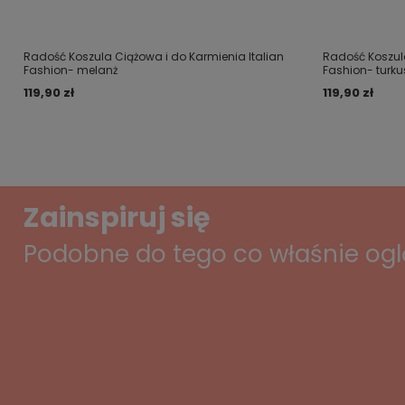
Radość Koszula Ciążowa i do Karmienia Italian
Radość Koszula
Fashion- melanż
Fashion- turku
119,90 zł
119,90 zł
Zainspiruj się
Podobne do tego co właśnie og