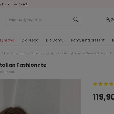
I 30 dni na zwrot
Z
rzyństwo
Dla Niego
Dla Domu
Pomysł na prezent
B
Koszule ciążowe
Koszule ciążowe z krótkim rękawem
Radość Koszula Cią
talian Fashion róż
roducent,
119,90