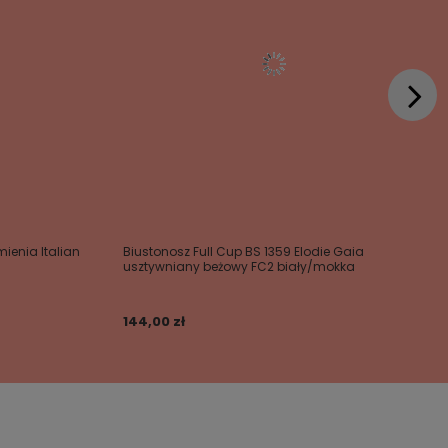
ienia Italian
Biustonosz Full Cup BS 1359 Elodie Gaia
usztywniany beżowy FC2 biały/mokka
144,00 zł