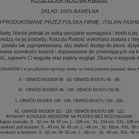
KOSZULKA NOCNA Radość
SKŁAD: 100% BAWEŁNA
YPRODUKOWANE PRZEZ POLSKĄ FIRMĘ : ITALIAN FASHI
iety. Niesie jednak ze sobą specjalne wymagania i troski o j
edzą na jej potrzeby. Koszula Radość wykonana została z mięk
i została tak zaprojektowana, aby ułatwić dostęp do piersi, dz
owanie szerokości koszuli i dopasowanie do zmieniających się 
ść, zapewni Ci wygodę oraz piękny wygląd. Dbamy o wygodę k
OZMIARÓW
( w przybliżeniu wymiary osoby na którą powinna pasować dan
S - OBWÓD BIODER 88 - 92; OBWÓD BIUSTU 84 - 88;
M - OBWÓD BIODER 96 - 100; OBWÓD BIUSTU 92-96;
L -OBWÓD BIODER 104 - 108; OBWÓD BIUSTU 100 - 104;
XL -OBWÓD BIODER 112 - 116; OBWÓD BIUSTU 108 - 112;
WYMIARY KOSZULKI MIERZONE NA PŁASKO BEZ ROZCIĄGANIA:
ługość koszulki: S - 92 cm, M- 97 cm, L - 100 cm , XL- 104 cm, XXL- 108 
zerokość pod biustem: S - 43 cm, M- 45 cm, L - 48 cm , XL- 50cm, XXL- 56 
zerokość w biodrach: S - 52 cm, M- 55 cm, L - 58 cm , XL- 60 cm, XXL- 66 