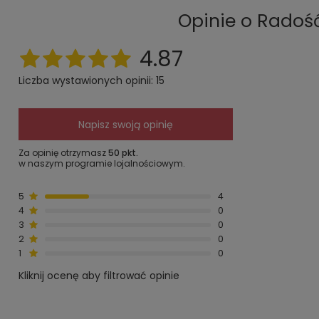
Opinie o Radość
4.87
Liczba wystawionych opinii: 15
Napisz swoją opinię
Za opinię otrzymasz
50 pkt.
w naszym programie lojalnościowym.
5
4
4
0
3
0
2
0
1
0
Kliknij ocenę aby filtrować opinie