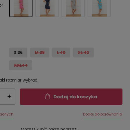
or
S 36
M 38
L 40
XL 42
XXL44
aki rozmiar wybrać.
Dodaj do koszyka
bionych
Dodaj do porównania
Możesz kupić także poprzez: