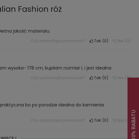
lian Fashion róż
ietna jakość materiału.
Czy opinia była pomocna?
Tak
0
Nie
0
em wysoka- 178 cm, kupiłam rozmiar L i jest idealna
Czy opinia była pomocna?
Tak
0
Nie
0
i praktyczna bo po porodzie idealna do karmienia
Czy opinia była pomocna?
Tak
0
Nie
0
 WIĘCEJ