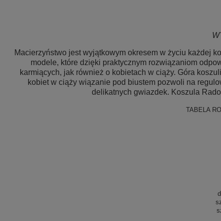
W
Macierzyństwo jest wyjątkowym okresem w życiu każdej kob
modele, które dzięki praktycznym rozwiązaniom odpowi
karmiących, jak również o kobietach w ciąży. Góra koszul
kobiet w ciąży wiązanie pod biustem pozwoli na regul
delikatnych gwiazdek. Koszula Rado
TABELA R
d
s
s