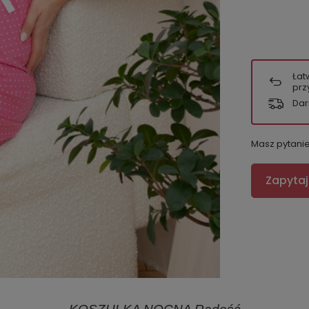
Łat
prz
Dar
Masz pytani
Zapytaj