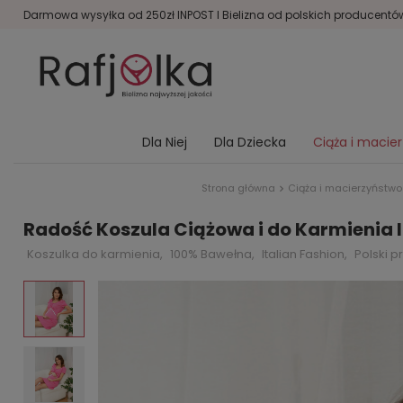
Darmowa wysyłka od 250zł INPOST I Bielizna od polskich producentów 
Dla Niej
Dla Dziecka
Ciąża i macie
Strona główna
Ciąża i macierzyństwo
Radość Koszula Ciążowa i do Karmienia I
Koszulka do karmienia,
100% Bawełna,
Italian Fashion,
Polski p