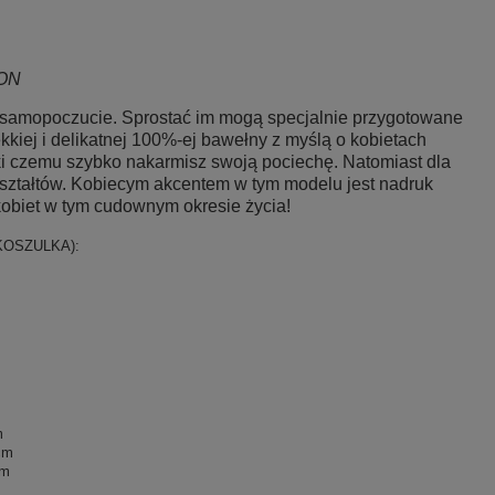
ON
ej samopoczucie. Sprostać im mogą specjalnie przygotowane
kiej i delikatnej 100%-ej bawełny z myślą o kobietach
ięki czemu szybko nakarmisz swoją pociechę. Natomiast dla
kształtów. Kobiecym akcentem w tym modelu jest nadruk
obiet w tym cudownym okresie życia!
a KOSZULKA):
cm
cm
cm