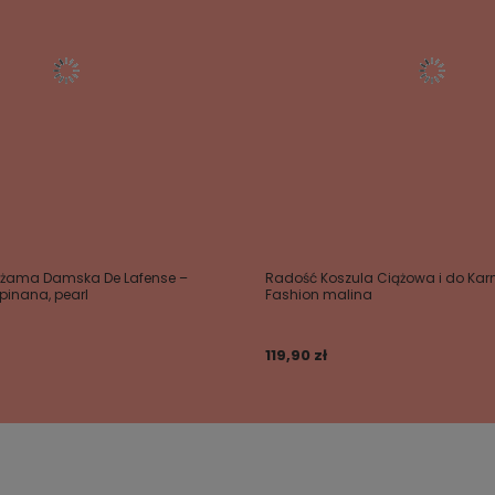
Piżama Damska De Lafense –
Radość Koszula Ciążowa i do Karm
pinana, pearl
Fashion malina
119,90 zł