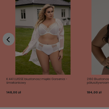
K 441 LUISSE biustonosz miękki Gorsenia -
2160 Biustonos
śmietankowy
półusztywnian
148,00 zł
184,00 zł