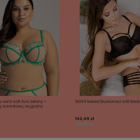
z semi soft Ava zielony –
19064 Naked Biustonosz soft Med
y, koronkowy, wygodny
142,49 zł
189,99 zł