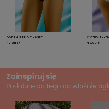
Wol-Bar Emma - czarny
Wol-Bar Eco-bu
47,00 zł
42,00 zł
Zainspiruj się
Podobne do tego co właśnie og