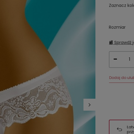
Zaznacz kol
Rozmiar
Sprawdź j
Dodaj do ulu
Łat
prz