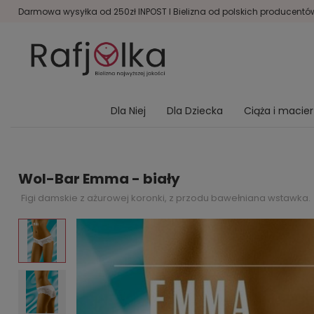
Darmowa wysyłka od 250zł INPOST I Bielizna od polskich producentów 
Dla Niej
Dla Dziecka
Ciąża i macie
Wol-Bar Emma - biały
Figi damskie z ażurowej koronki, z przodu bawełniana wstawka.