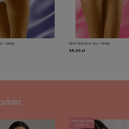
 - biały
Wol-Bar Eco-Su - biały
55,00 zł
lądasz
Oszczędzasz
47,50 zł