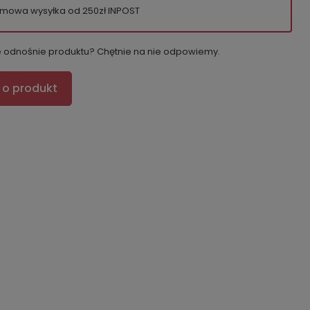
mowa wysyłka od 250zł INPOST
e odnośnie produktu? Chętnie na nie odpowiemy.
 o produkt