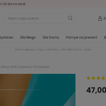
I 30 dni na zwrot
Z
rzyństwo
Dla Niego
Dla Domu
Pomysł na prezent
B
Strona główna
Figi z mikrofibry
Wol-Bar Emma - biały
Skład: 83% Poliamid, 17% Elastan
47,00