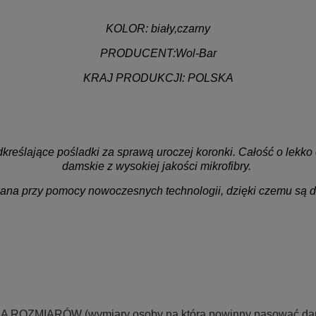
KOLOR:
biały,czarny
PRODUCENT:
Wol-Bar
KRAJ PRODUKCJI:
POLSKA
.
.
kreślające pośladki za sprawą uroczej koronki. Całość o lekk
damskie z wysokiej jakości mikrofibry.
ana przy pomocy nowoczesnych technologii, dzięki czemu są deli
LA ROZMIARÓW
(wymiary osoby na która powinny pasować dane