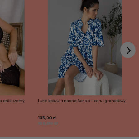
iolano czarny
Luna koszula nocna Sensis - ecru-granatowy
135,00 zł
150,00 zł