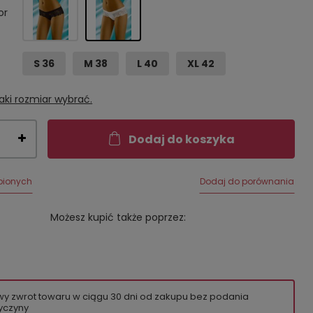
or
S 36
M 38
L 40
XL 42
aki rozmiar wybrać.
Dodaj do koszyka
bionych
Dodaj do porównania
Możesz kupić także poprzez:
wy zwrot towaru w ciągu
30
dni od zakupu bez podania
yczyny