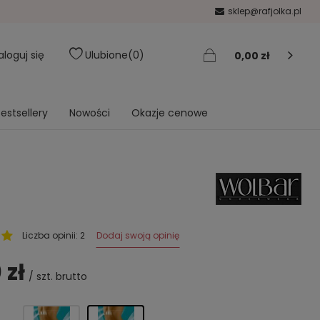
sklep@rafjolka.pl
aloguj się
Ulubione
0
0,00 zł
estsellery
Nowości
Okazje cenowe
Dodaj swoją opinię
Liczba opinii: 2
 zł
/
szt.
brutto