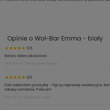
Opinie o Wol-Bar Emma - biały
5/5
Bardzo dobre jakościowo.
2017-09-04
Serwis opinii Opineo
5/5
Dziś odebrałam przesyłkę - figi są naprawdę rewelacyjne. Ba
tabelą rozmiarów. Polecam
2016-10-13
Agnieszka, Lublin