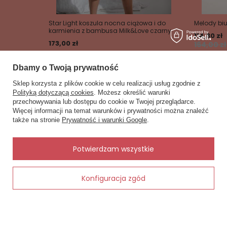
Star Light koszula nocna ciążowa i do
Melody biu
karmienia z bambusa Milk&Love czarny
114,80 zł
173,00 zł
164,00 zł
Dbamy o Twoją prywatność
Sklep korzysta z plików cookie w celu realizacji usług zgodnie z
Polityką dotyczącą cookies
. Możesz określić warunki
przechowywania lub dostępu do cookie w Twojej przeglądarce.
×
Zobacz również
✨ Asystent zakupowy
Więcej informacji na temat warunków i prywatności można znaleźć
Napisz czego szukasz — pokażę
także na stronie
Prywatność i warunki Google
.
Inne rzeczy od tego samego producenta
gotowe propozycje.
✨
AI
Potwierdzam wszystkie
 - biały
Konfiguracja zgód
Dodaj do koszyka