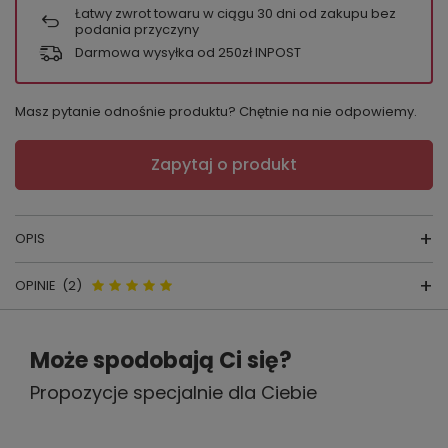
Łatwy zwrot towaru w ciągu
30
dni od zakupu bez
podania przyczyny
Darmowa wysyłka od 250zł INPOST
Masz pytanie odnośnie produktu? Chętnie na nie odpowiemy.
Zapytaj o produkt
OPIS
OPINIE
(2)
FIGI GABIDAR NR. 114
skład surowcowy:
95 % BAWEŁNA 5 % ELASTAN
Opinie o 114 figi Gabidar - biały
Może spodobają Ci się?
producent:
GABIDAR
kraj produkcji:
POLSKA
Propozycje specjalnie dla Ciebie
5.00
kolor
: biały, czarny
Liczba wystawionych opinii: 2
.