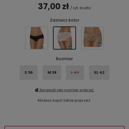
37,00 zł
/
szt.
brutto
Zaznacz kolor
Rozmiar
S 36
M 38
L 40
XL 42
Sprawdź jaki rozmiar wybrać.
Możesz kupić także poprzez: