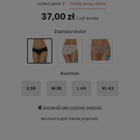
Dodaj swoją opinię
Liczba opinii: 2
37,00 zł
/
szt.
brutto
Zaznacz kolor
Rozmiar
S 36
M 38
L 40
XL 42
Sprawdź jaki rozmiar wybrać.
Możesz kupić także poprzez: