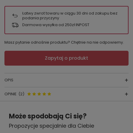
Łatwy zwrot towaru w ciągu
30
dni od zakupu bez
podania przyczyny
Darmowa wysyłka od 250zł INPOST
Masz pytanie odnośnie produktu? Chętnie na nie odpowiemy.
Zapytaj o produkt
OPIS
OPINIE
(2)
FIGI GABIDAR NR. 114
skład surowcowy:
95 % BAWEŁNA 5 % ELASTAN
Opinie o 114 szorty figi Gabidar -
Może spodobają Ci się?
producent:
GABIDAR
czarny
kraj produkcji:
POLSKA
Propozycje specjalnie dla Ciebie
kolor
: biały, czarny