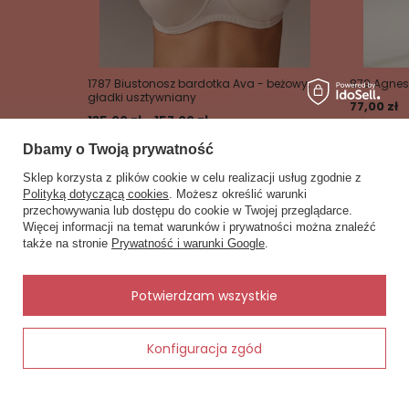
1787 Biustonosz bardotka Ava - beżowy,
879 Agnes 
gładki usztywniany
77,00 zł
135,00 zł - 157,00 zł
Dbamy o Twoją prywatność
Sklep korzysta z plików cookie w celu realizacji usług zgodnie z
Polityką dotyczącą cookies
. Możesz określić warunki
przechowywania lub dostępu do cookie w Twojej przeglądarce.
×
✨ Asystent zakupowy
Więcej informacji na temat warunków i prywatności można znaleźć
Napisz czego szukasz — pokażę
Zobacz również
także na stronie
Prywatność i warunki Google
.
gotowe propozycje.
Inne rzeczy od tego samego producenta
✨
AI
Potwierdzam wszystkie
Konfiguracja zgód
Dodaj do koszyka
arny-