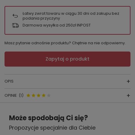
Łatwy zwrot towaru w ciągu
30
dni od zakupu bez
podania przyczyny
Darmowa wysyłka od 250zł INPOST
Masz pytanie odnośnie produktu? Chętnie na nie odpowiemy.
Zapytaj o produkt
OPIS
OPINIE
(1)
FIGI JAMAJKA MINI
Opinie o Jamajka Mini Italian
PRODUKT POLSKI NIE CHIŃSKI !!!
Może spodobają Ci się?
Fashion - biały
NAJWYŻSZA JAKOŚĆ !!!
Propozycje specjalnie dla Ciebie