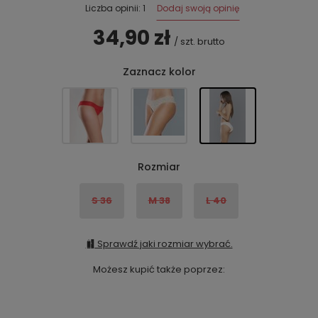
Dodaj swoją opinię
Liczba opinii: 1
34,90 zł
/
szt.
brutto
Zaznacz kolor
Rozmiar
S 36
M 38
L 40
Sprawdź jaki rozmiar wybrać.
Możesz kupić także poprzez: