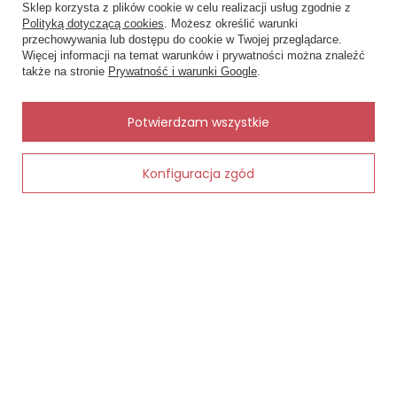
Sklep korzysta z plików cookie w celu realizacji usług zgodnie z
Status zamówienia
Polityką dotyczącą cookies
. Możesz określić warunki
przechowywania lub dostępu do cookie w Twojej przeglądarce.
×
✨ Asystent zakupowy
Śledzenie przesyłki
Więcej informacji na temat warunków i prywatności można znaleźć
Napisz czego szukasz — pokażę
także na stronie
Prywatność i warunki Google
.
Chcę zareklamować produkt
gotowe propozycje.
Chcę zwrócić produkt
✨
AI
Potwierdzam wszystkie
Kontakt
Konfiguracja zgód
Dodaj do koszyka
MOJE KONTO
INFORMACJE
POMOC