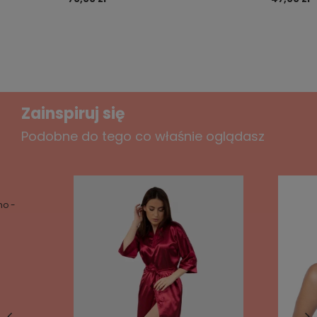
TABELA ROZMIARÓW
(wymiary osoby na która
powinny pasować dane figi):
Zainspiruj się
Podobne do tego co właśnie oglądasz
mo -