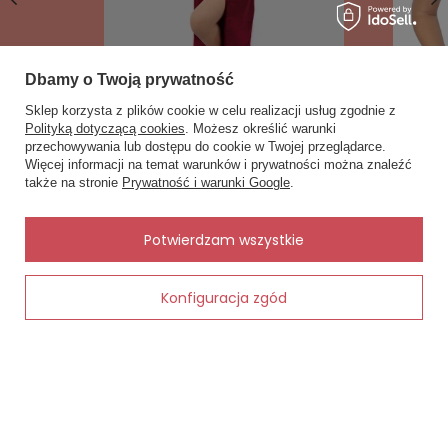
Dbamy o Twoją prywatność
Sklep korzysta z plików cookie w celu realizacji usług zgodnie z
Polityką dotyczącą cookies
. Możesz określić warunki
przechowywania lub dostępu do cookie w Twojej przeglądarce.
×
✨ Asystent zakupowy
Podomka 130 Satynowy Szlafrok Damski
LILI BIUST
Więcej informacji na temat warunków i prywatności można znaleźć
DKaren - bordowy
Napisz czego szukasz — pokażę
169,90 zł
także na stronie
Prywatność i warunki Google
.
gotowe propozycje.
155,00 zł
✨
AI
Potwierdzam wszystkie
Konfiguracja zgód
Dodaj do koszyka
Zobacz również
Inne rzeczy od tego samego producenta