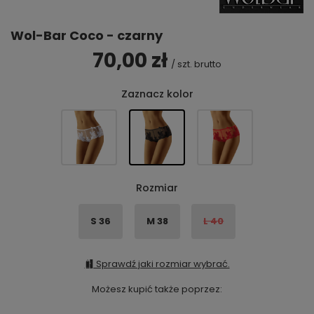
Wol-Bar Coco - czarny
70,00 zł
/
szt.
brutto
Zaznacz kolor
Rozmiar
S 36
M 38
L 40
Sprawdź jaki rozmiar wybrać.
Możesz kupić także poprzez: