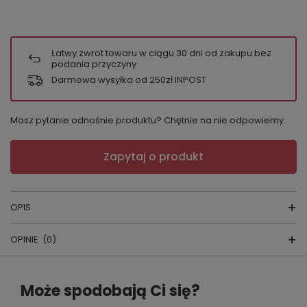
Łatwy zwrot towaru w ciągu
30
dni od zakupu bez
podania przyczyny
Darmowa wysyłka od 250zł INPOST
Masz pytanie odnośnie produktu? Chętnie na nie odpowiemy.
Zapytaj o produkt
OPIS
OPINIE
(0)
FIGI COCO
Napisz swoją opinię
Może spodobają Ci się?
KOLOR:
biały,czarny,czerwony