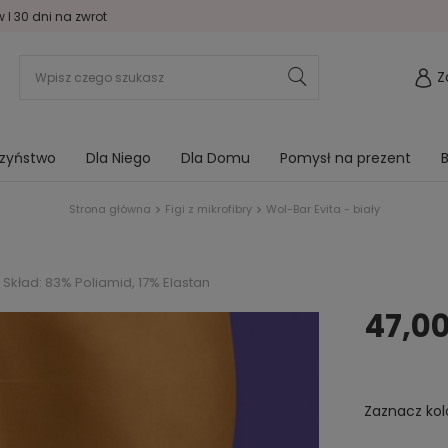
I 30 dni na zwrot
Z
rzyństwo
Dla Niego
Dla Domu
Pomysł na prezent
B
Strona główna
Figi z mikrofibry
Wol-Bar Evita - biały
Skład: 83% Poliamid, 17% Elastan
47,00
Zaznacz kol