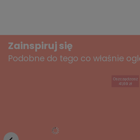
Zainspiruj się
Podobne do tego co właśnie og
Oszczędzasz
41,69 zł