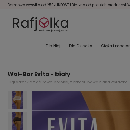
Darmowa wysyłka od 250zł INPOST I Bielizna od polskich producentów 
Dla Niej
Dla Dziecka
Ciąża i macie
Wol-Bar Evita - biały
Figi damskie z ażurowej koronki, z przodu bawełniana wstawka.