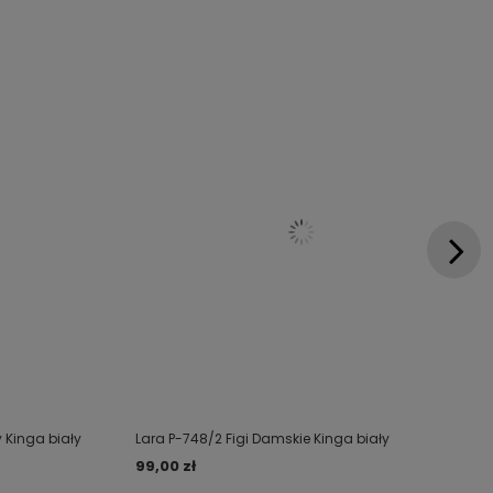
 Kinga biały
Lara P-748/2 Figi Damskie Kinga biały
99,00 zł