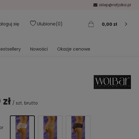
sklep@rafjolka.pl
aloguj się
Ulubione
0
0,00 zł
estsellery
Nowości
Okazje cenowe
 zł
/
szt.
brutto
or