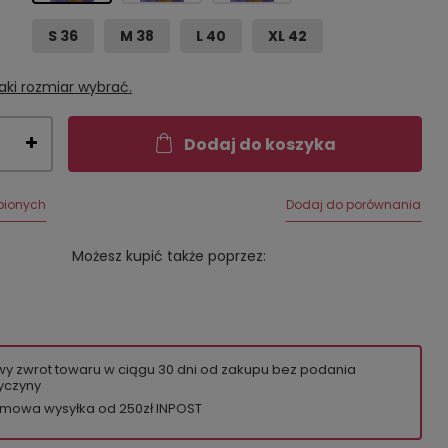
S 36
M 38
L 40
XL 42
aki rozmiar wybrać.
Dodaj do koszyka
bionych
Dodaj do porównania
Możesz kupić także poprzez:
wy zwrot towaru w ciągu
30
dni od zakupu bez podania
yczyny
mowa wysyłka od 250zł INPOST