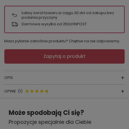
Łatwy zwrot towaru w ciągu
30
dni od zakupu bez
podania przyczyny
Darmowa wysyłka od 250zł INPOST
Masz pytanie odnośnie produktu? Chętnie na nie odpowiemy.
Zapytaj o produkt
OPIS
OPINIE
(1)
FIGI Zorba
Opinie o Wol-Bar Zorba - czarne
Może spodobają Ci się?
KOLOR:
biały,czarny
Propozycje specjalnie dla Ciebie
5.00
PRODUCENT:
Wol-Bar