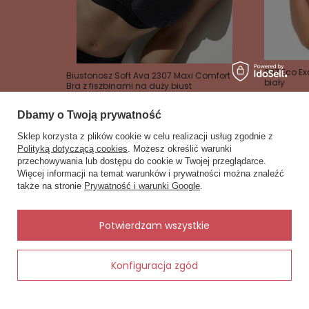
207 Eco Ex
Biustonosz Soft Ava 2307 Maxi Comfort
biały
Bra z fiszbinami na duży biust
160,80 zł
171,00 zł
201,00 zł
Dbamy o Twoją prywatność
Sklep korzysta z plików cookie w celu realizacji usług zgodnie z
Polityką dotyczącą cookies
. Możesz określić warunki
przechowywania lub dostępu do cookie w Twojej przeglądarce.
×
✨ Asystent zakupowy
Więcej informacji na temat warunków i prywatności można znaleźć
Napisz czego szukasz — pokażę
także na stronie
Prywatność i warunki Google
.
gotowe propozycje.
Zobacz również
Inne rzeczy od tego samego producenta
✨
AI
Potwierdzam wszystkie
Konfiguracja zgód
Dodaj do koszyka