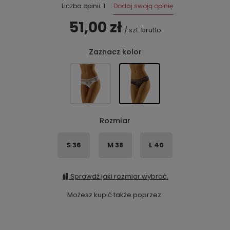
Dodaj swoją opinię
Liczba opinii: 1
51,00 zł
/
szt.
brutto
Zaznacz kolor
Rozmiar
S 36
M 38
L 40
Sprawdź jaki rozmiar wybrać.
Możesz kupić także poprzez: