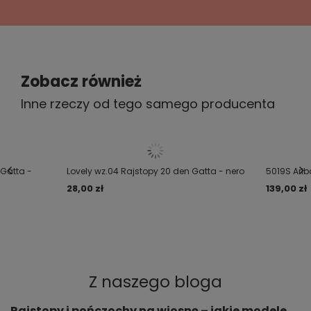
Czy opinia była pomocna?
Tak
0
Nie
0
5/5
Polecam
Zobacz również
2020-08-19
Inne rzeczy od tego samego producenta
Anita, Słupsk
Czy opinia była pomocna?
Tak
0
Nie
0
5/5
 Gatta -
Lovely wz.04 Rajstopy 20 den Gatta - nero
5019S Ari
Polecam
28,00 zł
139,00 zł
2019-08-12
Martyna, Kraków
Czy opinia była pomocna?
Tak
0
Nie
0
ZOBACZ WIĘCEJ
Z naszego bloga
Rajstopy i pończochy na wiosnę – jakie modele