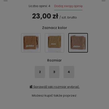
Dodaj swoją opinię
Liczba opinii: 4
23,00 zł
/
szt.
brutto
Zaznacz kolor
Rozmiar
2
3
4
Sprawdź jaki rozmiar wybrać.
Możesz kupić także poprzez: