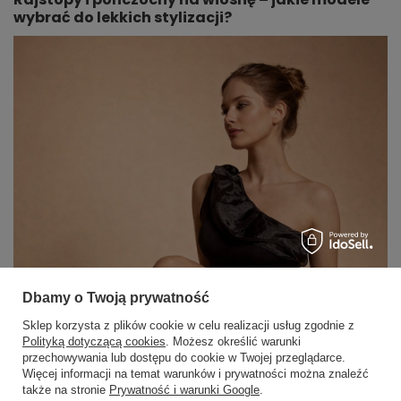
wybrać do lekkich stylizacji?
Dbamy o Twoją prywatność
Sklep korzysta z plików cookie w celu realizacji usług zgodnie z
Polityką dotyczącą cookies
. Możesz określić warunki
przechowywania lub dostępu do cookie w Twojej przeglądarce.
×
✨ Asystent zakupowy
Więcej informacji na temat warunków i prywatności można znaleźć
Napisz czego szukasz — pokażę
także na stronie
Prywatność i warunki Google
.
gotowe propozycje.