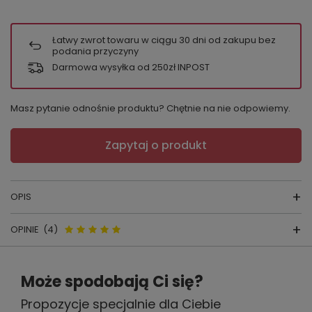
Łatwy zwrot towaru w ciągu
30
dni od zakupu bez
podania przyczyny
Darmowa wysyłka od 250zł INPOST
Masz pytanie odnośnie produktu? Chętnie na nie odpowiemy.
Zapytaj o produkt
OPIS
OPINIE
(4)
RAJSTOPY Senza Dita
Opinie o Rajstopy Gatta Senza
producent:
GATTA
Może spodobają Ci się?
Dita – 10 den, bez palców, open-
kraj produkcji:
POLSKA
Propozycje specjalnie dla Ciebie
toe - daino