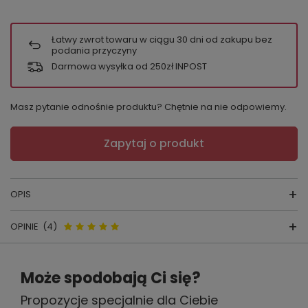
Łatwy zwrot towaru w ciągu
30
dni od zakupu bez
podania przyczyny
Darmowa wysyłka od 250zł INPOST
Masz pytanie odnośnie produktu? Chętnie na nie odpowiemy.
Zapytaj o produkt
OPIS
OPINIE
(4)
RAJSTOPY Senza Dita
Opinie o Rajstopy Gatta Senza
producent:
GATTA
Może spodobają Ci się?
Dita – 10 den, bez palców, open-
kraj produkcji:
POLSKA
Propozycje specjalnie dla Ciebie
toe - golden