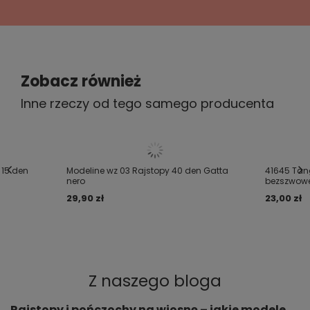
Czy opinia była pomocna?
Tak
0
Nie
0
5/5
Polecam
Zobacz również
2020-08-19
Inne rzeczy od tego samego producenta
Anita, Słupsk
Czy opinia była pomocna?
Tak
0
Nie
0
5/5
 15 den
Modeline wz 03 Rajstopy 40 den Gatta
41645 Tang
Polecam
nero
bezszwowe
29,90 zł
23,00 zł
2019-08-12
Martyna, Kraków
Czy opinia była pomocna?
Tak
0
Nie
0
ZOBACZ WIĘCEJ
Z naszego bloga
Rajstopy i pończochy na wiosnę – jakie modele