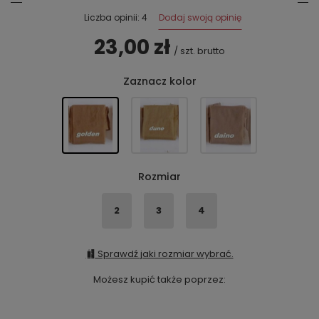
Dodaj swoją opinię
Liczba opinii: 4
23,00 zł
/
szt.
brutto
Zaznacz kolor
Rozmiar
2
3
4
Sprawdź jaki rozmiar wybrać.
Możesz kupić także poprzez: