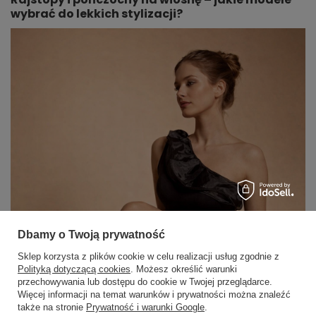
wybrać do lekkich stylizacji?
Dbamy o Twoją prywatność
Sklep korzysta z plików cookie w celu realizacji usług zgodnie z
Polityką dotyczącą cookies
. Możesz określić warunki
przechowywania lub dostępu do cookie w Twojej przeglądarce.
×
✨ Asystent zakupowy
Więcej informacji na temat warunków i prywatności można znaleźć
Napisz czego szukasz — pokażę
także na stronie
Prywatność i warunki Google
.
gotowe propozycje.