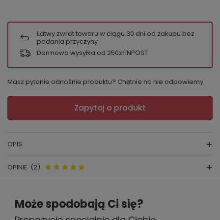
Łatwy zwrot towaru w ciągu
30
dni od zakupu bez
podania przyczyny
Darmowa wysyłka od 250zł INPOST
Masz pytanie odnośnie produktu? Chętnie na nie odpowiemy.
Zapytaj o produkt
OPIS
OPINIE
(2)
Szlafrok De Lafense 942 Visa to połączenie
wygody, elegancji i ponadczasowego stylu.
Opinie o 942 Visa Szlafrok Długi
Uszyty z miękkiej, oddychającej wiskozy,
Może spodobają Ci się?
De Lafense - brudny róż
pięknie układa się na sylwetce, zapewniając
Propozycje specjalnie dla Ciebie