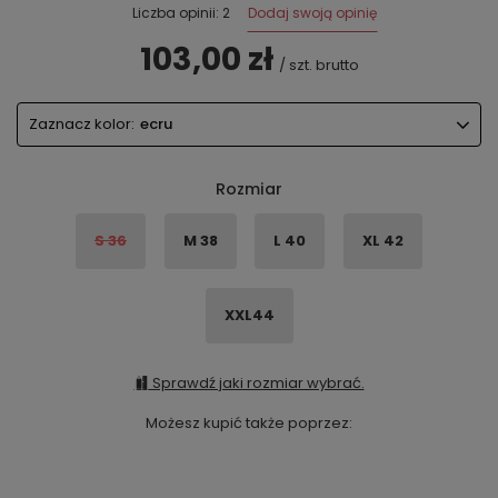
Dodaj swoją opinię
Liczba opinii: 2
103,00 zł
/
szt.
brutto
Zaznacz kolor:
ecru
Rozmiar
S 36
M 38
L 40
XL 42
XXL44
Sprawdź jaki rozmiar wybrać.
Możesz kupić także poprzez: