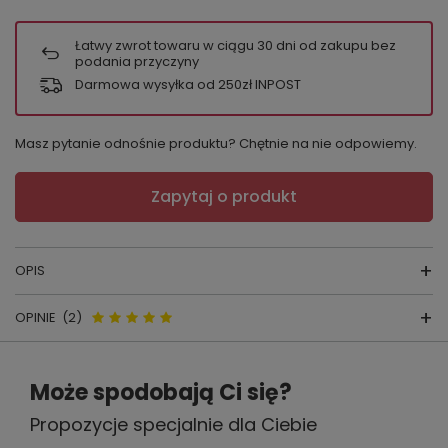
Łatwy zwrot towaru w ciągu
30
dni od zakupu bez
podania przyczyny
Darmowa wysyłka od 250zł INPOST
Masz pytanie odnośnie produktu? Chętnie na nie odpowiemy.
Zapytaj o produkt
OPIS
OPINIE
(2)
Szlafrok De Lafense 942 Visa to połączenie
wygody, elegancji i ponadczasowego stylu.
Opinie o 942 Visa Szlafrok Długi
Uszyty z miękkiej, oddychającej wiskozy,
Może spodobają Ci się?
De Lafense - ecru
pięknie układa się na sylwetce, zapewniając
Propozycje specjalnie dla Ciebie
pełen komfort noszenia o każdej porze dnia.