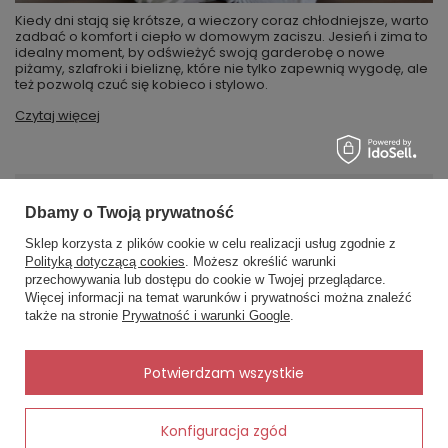
Kiedy dni stają się krótsze, a wieczory coraz chłodniejsze, warto
zadbać o komfort i ciepło w domowym zaciszu. Jesień i zima to
idealny moment, by odświeżyć swoją garderobę o nowe
piżamy, szlafroki i bieliznę, które nie tylko zapewnią wygodę, ale
też pozwolą czuć się kobieco i stylowo.
Czytaj więcej
MOJE ZAMÓWIENIE
Dbamy o Twoją prywatność
Sklep korzysta z plików cookie w celu realizacji usług zgodnie z
Status zamówienia
Polityką dotyczącą cookies
. Możesz określić warunki
przechowywania lub dostępu do cookie w Twojej przeglądarce.
×
✨ Asystent zakupowy
Śledzenie przesyłki
Więcej informacji na temat warunków i prywatności można znaleźć
Napisz czego szukasz — pokażę
także na stronie
Prywatność i warunki Google
.
Chcę zareklamować produkt
gotowe propozycje.
Chcę zwrócić produkt
✨
AI
Potwierdzam wszystkie
Kontakt
Konfiguracja zgód
Dodaj do koszyka