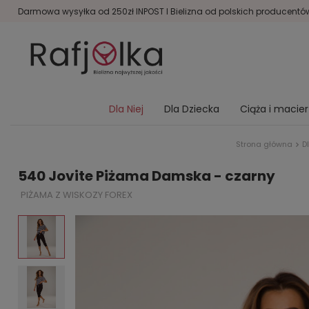
Darmowa wysyłka od 250zł INPOST I Bielizna od polskich producentów 
Dla Niej
Dla Dziecka
Ciąża i macie
Strona główna
D
540 Jovite Piżama Damska - czarny
PIŻAMA Z WISKOZY FOREX