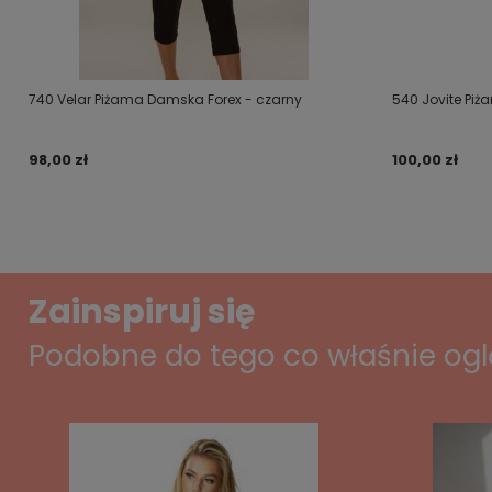
740 Velar Piżama Damska Forex - czarny
540 Jovite Pi
98,00 zł
100,00 zł
Zainspiruj się
Podobne do tego co właśnie og