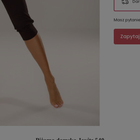
Dar
Masz pytani
Zapytaj