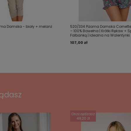
żama Damska - biały + melanż
520/334 Piżama Damska Cornette
– 100% Bawełna | Krótki Rękaw + S
Falbanką | Idealna na Walentynki
107,00 zł
lądasz
Oszczędzasz
49,20 zł