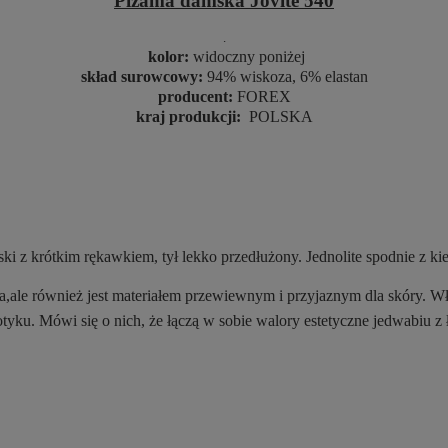
Piżama damska Jovite 540
.
kolor:
widoczny poniżej
skład surowcowy:
94% wiskoza, 6% elastan
producent:
FOREX
kraj produkcji:
POLSKA
i z krótkim rękawkiem, tył lekko przedłużony. Jednolite spodnie z k
iała,ale również jest materiałem przewiewnym i przyjaznym dla skóry.
yku. Mówi się o nich, że łączą w sobie walory estetyczne jedwabiu z 