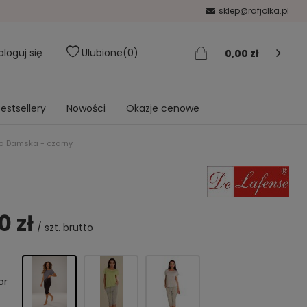
sklep@rafjolka.pl
aloguj się
Ulubione
0
0,00 zł
estsellery
Nowości
Okazje cenowe
ma Damska - czarny
0 zł
/
szt.
brutto
or