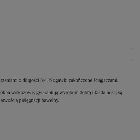
.
.
ieszeniami o długości 3/4. Nogawki zakończone ściągaczami.
 Włókna wiskozowe, gwarantują wyrobom dobrą układalność, są
łatwością pielęgnacji bawełny.
.
.