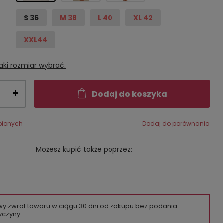
S 36
M 38
L 40
XL 42
XXL44
aki rozmiar wybrać.
Dodaj do koszyka
bionych
Dodaj do porównania
Możesz kupić także poprzez:
wy zwrot towaru w ciągu
30
dni od zakupu bez podania
yczyny