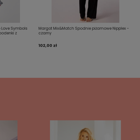
 Love Symbols
Margot Mix&Match Spodnie piżamowe Nipplex -
podenki z
czarny
102,00 zł