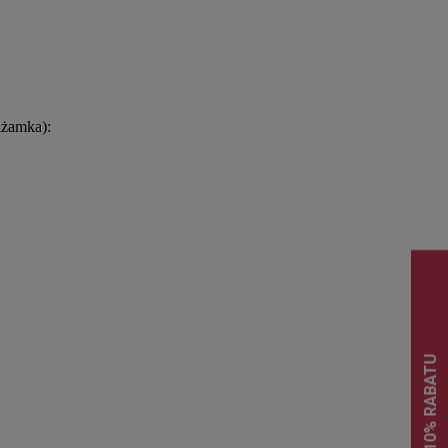
.
.
żamka):