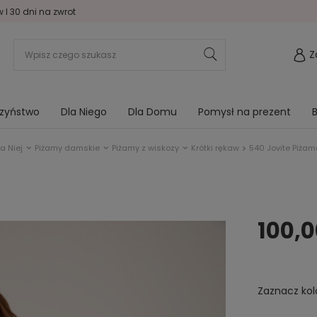
I 30 dni na zwrot
Z
rzyństwo
Dla Niego
Dla Domu
Pomysł na prezent
B
la Niej
Piżamy damskie
Piżamy z wiskozy
Krótki rękaw
540 Jovite Piża
100,0
Zaznacz kol