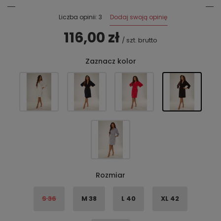
Dodaj swoją opinię
Liczba opinii: 3
116,00 zł
/
szt.
brutto
Zaznacz kolor
Rozmiar
S 36
M 38
L 40
XL 42