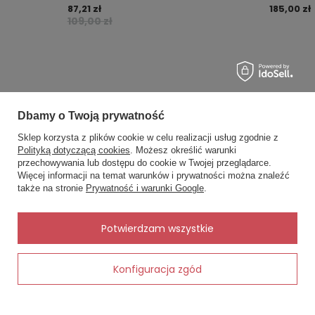
Serwis opinii Opineo
87,21 zł
185,00 zł
109,00 zł
Czy opinia była pomocna?
Tak
0
Nie
0
Dbamy o Twoją prywatność
MOJE ZAMÓWIENIE
Sklep korzysta z plików cookie w celu realizacji usług zgodnie z
Polityką dotyczącą cookies
. Możesz określić warunki
Status zamówienia
przechowywania lub dostępu do cookie w Twojej przeglądarce.
×
✨ Asystent zakupowy
Więcej informacji na temat warunków i prywatności można znaleźć
Śledzenie przesyłki
Napisz czego szukasz — pokażę
także na stronie
Prywatność i warunki Google
.
gotowe propozycje.
Chcę zareklamować produkt
Chcę zwrócić produkt
✨
AI
Potwierdzam wszystkie
Kontakt
Konfiguracja zgód
Dodaj do koszyka
MOJE KONTO