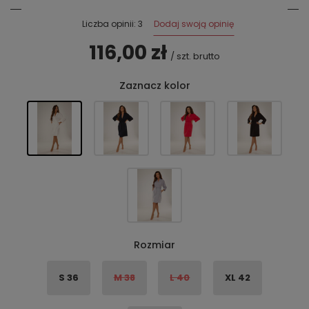
Dodaj swoją opinię
Liczba opinii: 3
116,00 zł
/
szt.
brutto
Zaznacz kolor
Rozmiar
S 36
M 38
L 40
XL 42