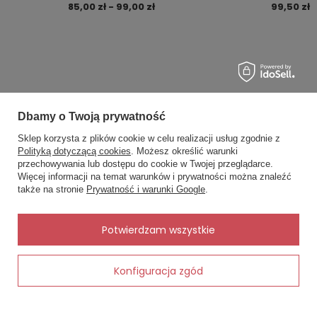
85,00 zł - 99,00 zł
99,50 zł
Serwis opinii Opineo
Czy opinia była pomocna?
Tak
0
Nie
0
Dbamy o Twoją prywatność
MOJE ZAMÓWIENIE
Sklep korzysta z plików cookie w celu realizacji usług zgodnie z
Polityką dotyczącą cookies
. Możesz określić warunki
Status zamówienia
przechowywania lub dostępu do cookie w Twojej przeglądarce.
×
✨ Asystent zakupowy
Więcej informacji na temat warunków i prywatności można znaleźć
Śledzenie przesyłki
Napisz czego szukasz — pokażę
także na stronie
Prywatność i warunki Google
.
gotowe propozycje.
Chcę zareklamować produkt
Chcę zwrócić produkt
✨
AI
Potwierdzam wszystkie
Kontakt
Konfiguracja zgód
Dodaj do koszyka
MOJE KONTO