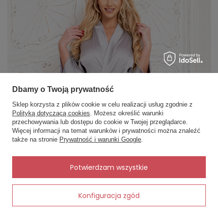
satynowe wypustki w kontrastowym kolorze
bielizna pakowana w śliczne, duże opakowanie
(idealne na prezent)
WYMIARY MIERZONE NA PŁASKO BEZ ROZCIĄGANIA
rozmiar: S
Dbamy o Twoją prywatność
długość całkowita: 64cm
Sklep korzysta z plików cookie w celu realizacji usług zgodnie z
szerokość pod pachami: 41cm
Polityką dotyczącą cookies
. Możesz określić warunki
przechowywania lub dostępu do cookie w Twojej przeglądarce.
×
✨ Asystent zakupowy
długość rękawa: 20cm
Więcej informacji na temat warunków i prywatności można znaleźć
Napisz czego szukasz — pokażę
także na stronie
Prywatność i warunki Google
.
gotowe propozycje.
długość całkowita spodni: 24cm
szerokość w pasie: 38cm
✨
AI
Potwierdzam wszystkie
Konfiguracja zgód
Dodaj do koszyka