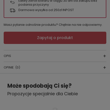
Łatwy zwrot towaru w ciągu
30
dni od zakupu bez
podania przyczyny
Darmowa wysyłka od 250zł INPOST
Masz pytanie odnośnie produktu? Chętnie na nie odpowiemy.
Zapytaj o produkt
OPIS
OPINIE
(0)
KOMPLET IMPERIA
Napisz swoją opinię
Może spodobają Ci się?
skład surowcow
y:
SATYNA
Propozycje specjalnie dla Ciebie
Twoja ocena:
5/5
producent:
KALIMO
kraj produkcji:
POLSKA