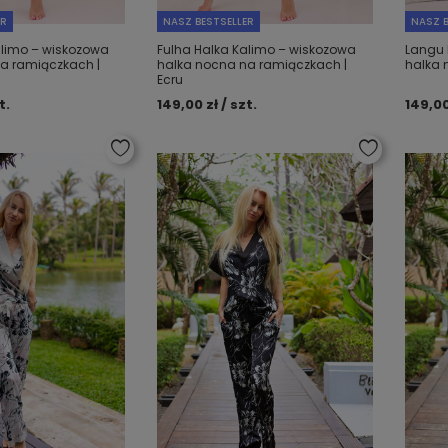
ER
NASZ BESTSELLER
NASZ B
alimo – wiskozowa
Fulha Halka Kalimo – wiskozowa
Langu 
a ramiączkach |
halka nocna na ramiączkach |
halka 
Ecru
t.
149,00 zł / szt.
149,00