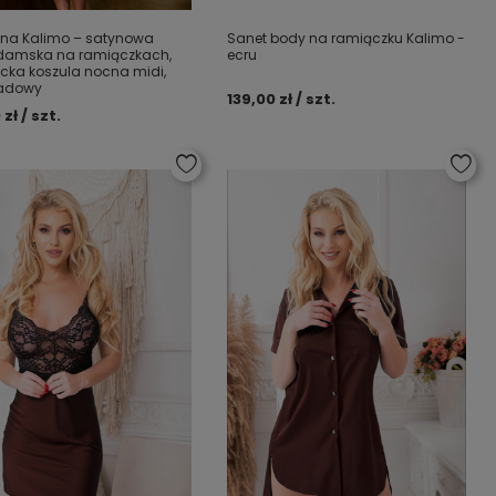
ina Kalimo – satynowa
Sanet body na ramiączku Kalimo -
damska na ramiączkach,
ecru
cka koszula nocna midi,
ladowy
139,00 zł / szt.
 zł / szt.