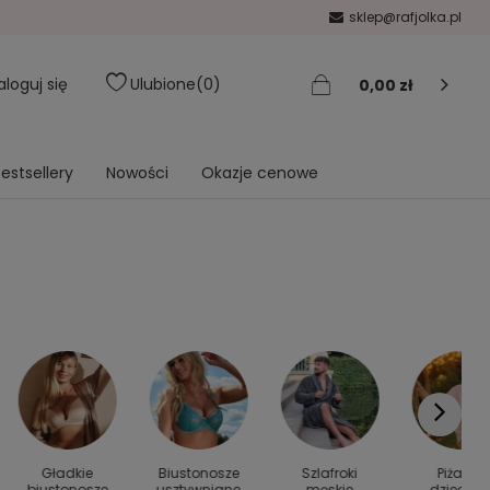
sklep@rafjolka.pl
aloguj się
Ulubione
0
0,00 zł
estsellery
Nowości
Okazje cenowe
Gładkie
Biustonosze
Szlafroki
Piżamy
biustonosze
usztywniane
męskie
dziecięc