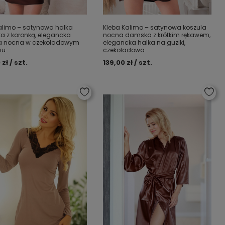
alimo – satynowa halka
Kleba Kalimo – satynowa koszula
 z koronką, elegancka
nocna damska z krótkim rękawem,
la nocna w czekoladowym
elegancka halka na guziki,
iu
czekoladowa
 zł / szt.
139,00 zł / szt.