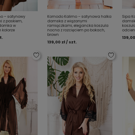
o – satynowy
Komodo Kalimo – satynowa halka
Sipa K
i z paskiem,
damska z wiązanymi
damska
domka w
ramiączkami, elegancka koszula
koszu
kolorze
nocna z rozcięciem po bokach,
odcien
brown
t.
139,00
139,00 zł / szt.