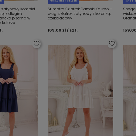
ER
NASZ BESTSELLER
NASZ B
– satynowy komplet
Sumatra Szlafrok Damski Kalimo –
Songa
ej z długim
długi szlafrok satynowy z koronką,
wiskoz
gancka piżama w
czekoladowy
Grana
kolorze
t.
169,00 zł / szt.
159,00