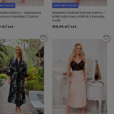
ESTSELLER
NASZ BESTSELLER
Halka Kalimo – wiskozowa
Marbella Szlafrok Damski Kalimo –
nocna z koronką | Czarna
krótki satynowy szlafrok z koronką,
nude
 zł / szt.
159,00 zł / szt.