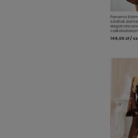
Panama Kalim
szlafrok damsk
elegancka po
czekoladowym 
149,00 zł / sz