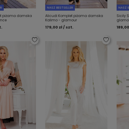
ER
NASZ BESTSELLER
NASZ B
et piżama damska
Alicudi Komplet piżama damska
Sicily 
ance
Kalimo - glamour
glamo
t.
179,00 zł / szt.
189,00