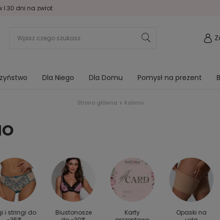
I 30 dni na zwrot
Z
rzyństwo
Dla Niego
Dla Domu
Pomysł na prezent
B
Strona główna
Kalimo
MO
gi i stringi do
Biustonosze
Karty
Opaski na
-35%
do -30%
prezentowe
uda