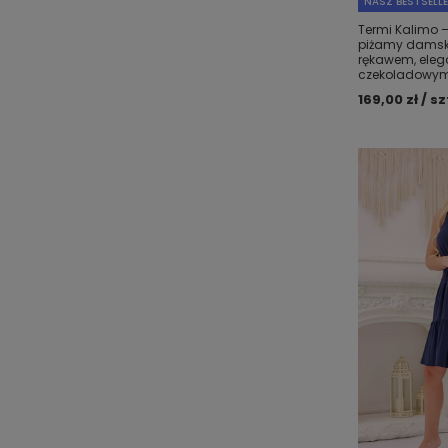
NASZ BESTSELL
Termi Kalimo 
piżamy damski
rękawem, ele
czekoladowym 
169,00 zł / sz