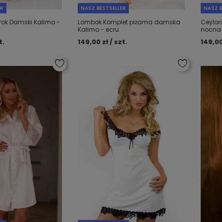
ER
NASZ BESTSELLER
NASZ B
rok Damski Kalimo -
Lombok Komplet piżama damska
Ceylon
Kalimo - ecru
nocna
t.
149,00 zł / szt.
149,00