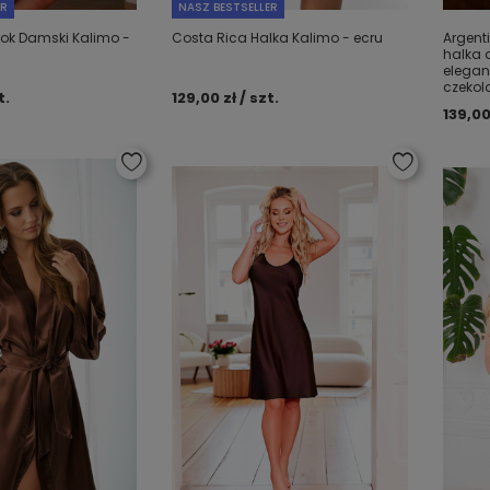
ER
NASZ BESTSELLER
rok Damski Kalimo -
Costa Rica Halka Kalimo - ecru
Argent
halka 
elegan
czeko
t.
129,00 zł / szt.
139,00