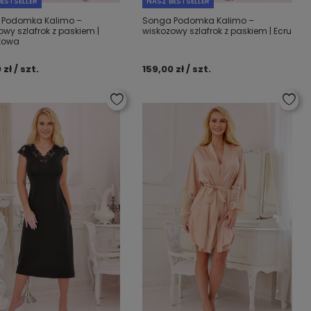
ESTSELLER
NASZ BESTSELLER
 Podomka Kalimo –
Songa Podomka Kalimo –
owy szlafrok z paskiem |
wiskozowy szlafrok z paskiem | Ecru
towa
 zł / szt.
159,00 zł / szt.