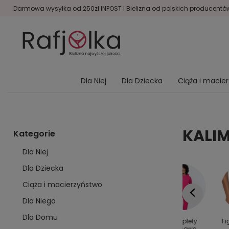
Darmowa wysyłka od 250zł INPOST I Bielizna od polskich producentów 
Dla Niej
Dla Dziecka
Ciąża i macie
KALI
Kategorie
Dla Niej
Dla Dziecka
Ciąża i macierzyństwo
Dla Niego
Dla Domu
y dla
Kolanówki
Bielizna
Komplety
Fi
rodziny
damskie
modelująca
dresowe