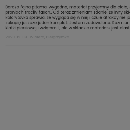
Bardzo fajna piżama, wygodna, materiał przyjemny dla ciała,
praniach traciły fason.. Od teraz zmieniam zdanie, że inny s
kolorytsyka sprawia, że wygląda się w niej i czuje atrakcyjni
zakupię jeszcze jeden komplet. Jestem zadowolona. Rozmiar 
klatki piersiowej i wzięłam L, ale w składzie materiału jest el
2020-12-09
Wioleta, Pielgrzymka