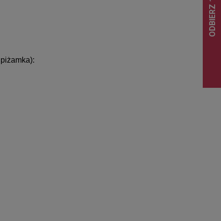
.
.
piżamka):