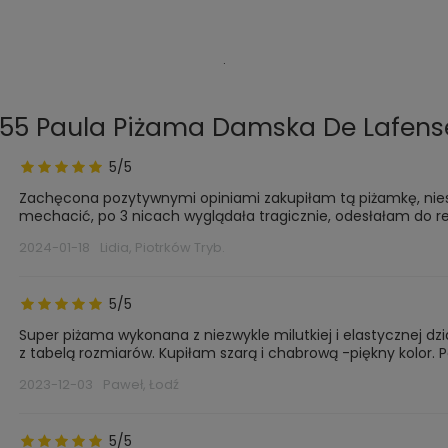
.
555 Paula Piżama Damska De Lafens
5/5
Zachęcona pozytywnymi opiniami zakupiłam tą piżamkę, nieste
mechacić, po 3 nicach wyglądała tragicznie, odesłałam do re
2024-01-18
Lidia, Piotrków Tryb.
5/5
Super piżama wykonana z niezwykle milutkiej i elastycznej dz
z tabelą rozmiarów. Kupiłam szarą i chabrową -piękny kolor.
2023-12-03
Paweł, Łodź
5/5