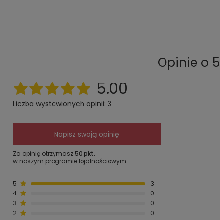
Opinie o 
5.00
Liczba wystawionych opinii: 3
Napisz swoją opinię
Za opinię otrzymasz
50 pkt.
w naszym programie lojalnościowym.
5
3
4
0
3
0
2
0