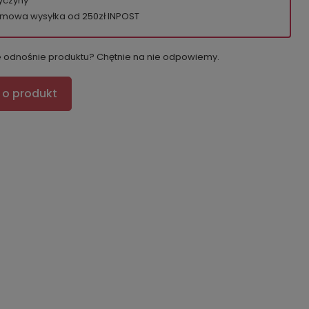
yczyny
mowa wysyłka od 250zł INPOST
e odnośnie produktu? Chętnie na nie odpowiemy.
 o produkt