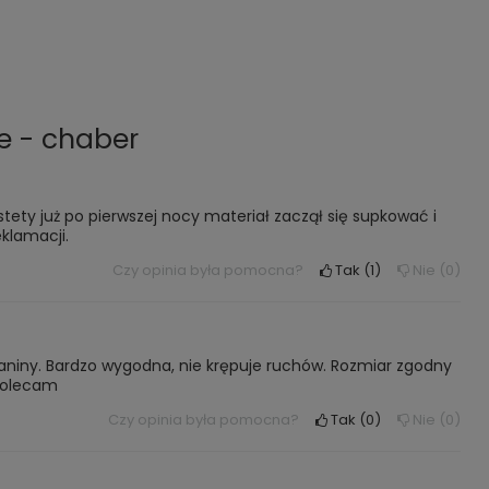
e - chaber
ty już po pierwszej nocy materiał zaczął się supkować i
klamacji.
Czy opinia była pomocna?
Tak
1
Nie
0
ianiny. Bardzo wygodna, nie krępuje ruchów. Rozmiar zgodny
 Polecam
Czy opinia była pomocna?
Tak
0
Nie
0