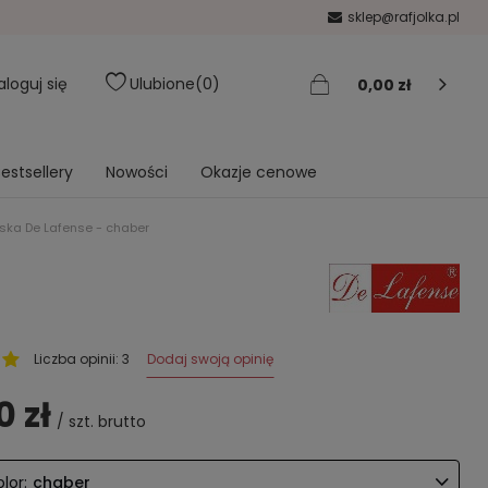
sklep@rafjolka.pl
aloguj się
Ulubione
0
0,00 zł
estsellery
Nowości
Okazje cenowe
ska De Lafense - chaber
Dodaj swoją opinię
Liczba opinii: 3
0 zł
/
szt.
brutto
lor:
chaber