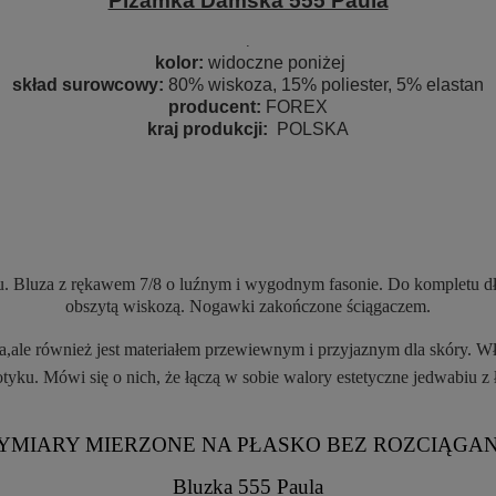
Piżamka Damska 555 Paula
.
kolor:
widoczne poniżej
skład surowcowy:
80% wiskoza, 15% poliester, 5% elastan
producent:
FOREX
kraj produkcji:
POLSKA
u.
Bluza z rękawem 7/8 o luźnym i wygodnym fasonie. Do kompletu dł
obszytą wiskozą. Nogawki zakończone ściągaczem.
iała,ale również jest materiałem przewiewnym i przyjaznym dla skóry.
yku. Mówi się o nich, że łączą w sobie walory estetyczne jedwabiu z 
YMIARY MIERZONE NA PŁASKO BEZ ROZCIĄGAN
Bluzka 555 Paula