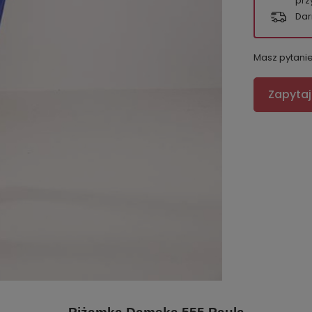
prz
Dar
Masz pytani
Zapytaj