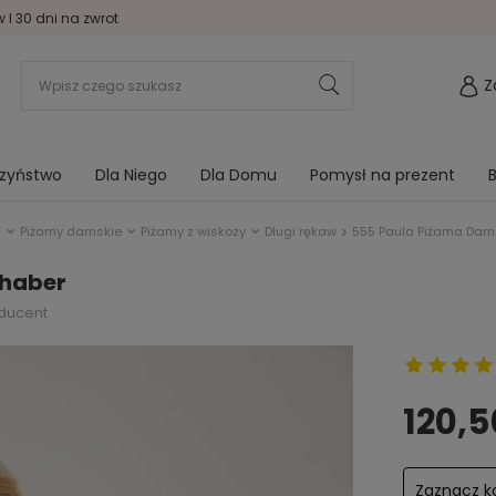
I 30 dni na zwrot
Z
rzyństwo
Dla Niego
Dla Domu
Pomysł na prezent
B
j
Piżamy damskie
Piżamy z wiskozy
Długi rękaw
555 Paula Piżama Dam
chaber
oducent
120,5
Zaznacz ko