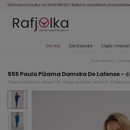
Darmowa wysyłka od 250zł INPOST I Bielizna od polskich producentów 
Dla Niej
Dla Dziecka
Ciąża i macie
Strona główna
Dla Nie
555 Paula Piżama Damska De Lafense - 
Piżama damska
rękaw 7/8
długie spodnie
wiskoza
Polski pr