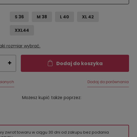
S 36
M 38
L 40
XL 42
XXL44
aki rozmiar wybrać.
Dodaj do koszyka
bionych
Dodaj do porównania
Możesz kupić także poprzez:
wy zwrot towaru w ciągu
30
dni od zakupu bez podania