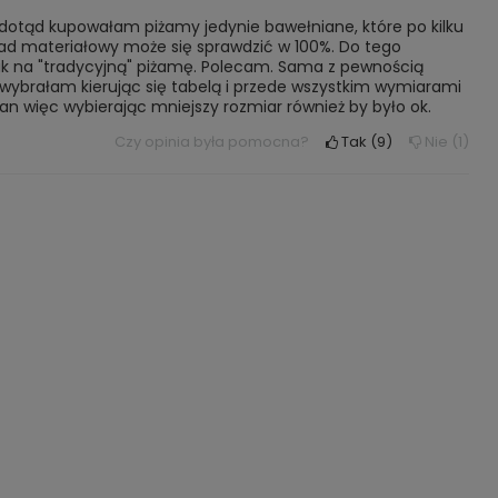
 dotąd kupowałam piżamy jedynie bawełniane, które po kilku
kład materiałowy może się sprawdzić w 100%. Do tego
e jak na "tradycyjną" piżamę. Polecam. Sama z pewnością
wybrałam kierując się tabelą i przede wszystkim wymiarami
astan więc wybierając mniejszy rozmiar również by było ok.
Czy opinia była pomocna?
Tak
9
Nie
1