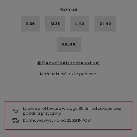
Rozmiar
S 36
M 38
L 40
XL 42
XXL44
Sprawdź jaki rozmiar wybrać.
Możesz kupić także poprzez:
Łatwy zwrot towaru w ciągu
30
dni od zakupu bez
podania przyczyny
Darmowa wysyłka od 250zł INPOST