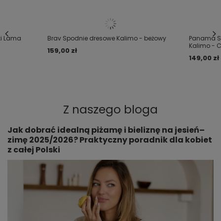
5/5
ki Lama
Brav Spodnie dresowe Kalimo - beżowy
Panama Sz
super
Kalimo - 
159,00 zł
149,00 zł
2018-06-04
Serwis opinii Opineo
Czy opinia była pomocna?
Tak
0
Nie
1
Z naszego bloga
ZOBACZ WIĘCEJ
Jak dobrać idealną piżamę i bieliznę na jesień–
zimę 2025/2026? Praktyczny poradnik dla kobiet
z całej Polski