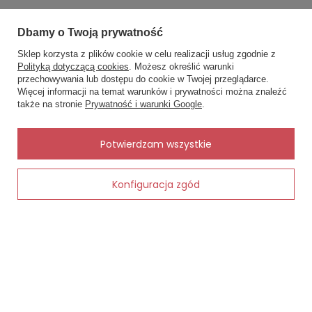
Dbamy o Twoją prywatność
MOJE ZAMÓWIENIE
Sklep korzysta z plików cookie w celu realizacji usług zgodnie z
Polityką dotyczącą cookies
. Możesz określić warunki
Status zamówienia
przechowywania lub dostępu do cookie w Twojej przeglądarce.
×
✨ Asystent zakupowy
Śledzenie przesyłki
Więcej informacji na temat warunków i prywatności można znaleźć
Napisz czego szukasz — pokażę
także na stronie
Prywatność i warunki Google
.
gotowe propozycje.
Chcę zareklamować produkt
Chcę zwrócić produkt
✨
AI
Potwierdzam wszystkie
Kontakt
Konfiguracja zgód
Dodaj do koszyka
MOJE KONTO
INFORMACJE
POMOC