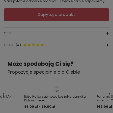
Masz pytanie odnośnie produktu? Chętnie na nie odpowiemy.
Zapytaj o produkt
OPIS
OPINIE
(4)
Panama Kalimo to klasyczny, a
jednocześnie niezwykle kobiecy szlafrok
Opinie o Panama Szlafrok Damski
damski z satyny.
Może spodobają Ci się?
Podomka Kalimo - Ecru
Tkanina o jedwabistym połysku miękko otula
Propozycje specjalnie dla Ciebie
ciało, a pasek w talii pozwala podkreślić
4.86
sylwetkę.
Liczba wystawionych opinii: 7
Model posiada luźne rękawy 3/4, które
dodają lekkości i elegancji.
a MILAN
Ibiza Halka satynowa koszulka damska
Panama Sz
Napisz swoją opinię
To doskonały wybór zarówno do noszenia
Kalimo - ecru
Kalimo - 
po kąpieli, jak i jako stylowe okrycie do halki
89,00 zł - 99,00 zł
149,00 zł
Za opinię otrzymasz
50 pkt.
czy piżamy.