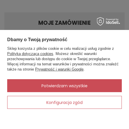
MOJE ZAMÓWIENIE
Status zamówienia
Dbamy o Twoją prywatność
Śledzenie przesyłki
Sklep korzysta z plików cookie w celu realizacji usług zgodnie z
Polityką dotyczącą cookies
. Możesz określić warunki
Chcę zareklamować produkt
przechowywania lub dostępu do cookie w Twojej przeglądarce.
×
✨ Asystent zakupowy
Chcę zwrócić produkt
Więcej informacji na temat warunków i prywatności można znaleźć
Napisz czego szukasz — pokażę
także na stronie
Prywatność i warunki Google
.
gotowe propozycje.
Kontakt
✨
AI
Potwierdzam wszystkie
MOJE KONTO
Konfiguracja zgód
Dodaj do koszyka
INFORMACJE