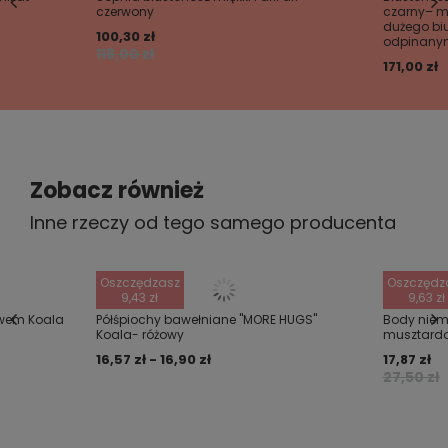
czerwony
czarny– mi
dużego biu
Wyślij opinię
100,30 zł
odpinany
118,00 zł
171,00 zł
Zobacz również
Inne rzeczy od tego samego producenta
Oszczędzasz
Oszczędz
9,43 zł
9,63 zł
awem Koala
Półśpiochy bawełniane "MORE HUGS"
Body niem
Koala- różowy
musztard
16,57 zł - 16,90 zł
17,87 zł
27,50 zł