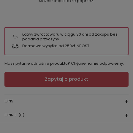
Możesz kupić także poprzez:
Łatwy zwrot towaru w ciągu
30
dni od zakupu bez
podania przyczyny
Darmowa wysyłka od 250zł INPOST
Masz pytanie odnośnie produktu? Chętnie na nie odpowiemy.
Zapytaj o produkt
OPIS
OPINIE
(0)
KAFTAN Mountains
kraj produkcji :
Polska