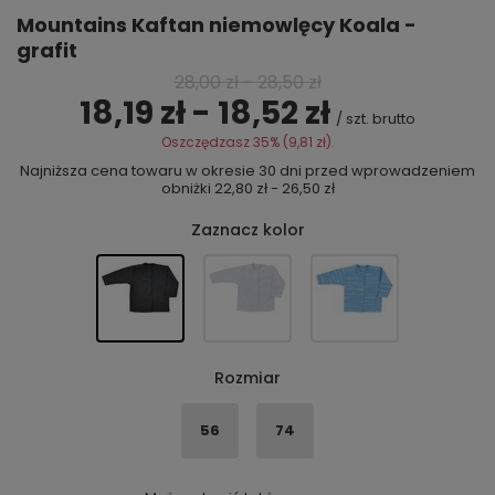
Mountains Kaftan niemowlęcy Koala -
grafit
28,00 zł
-
28,50 zł
18,19 zł - 18,52 zł
/
szt.
brutto
Oszczędzasz
35%
(
9,81 zł
).
Najniższa cena towaru w okresie 30 dni przed wprowadzeniem
obniżki
22,80 zł - 26,50 zł
Zaznacz kolor
Rozmiar
56
74