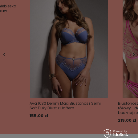
iebieska
ękaw
Ava 1030 Denim Maxi Biustonosz Semi
Biustonosz
Soft Duży Biust z Haftem
różowy– de
bocznej, 
155,00 zł
219,00 zł