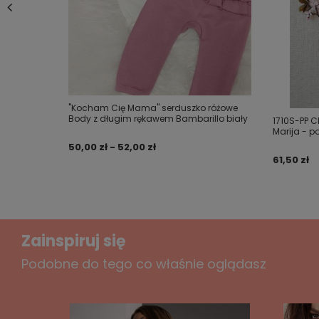
Twoje imię
Twój email
"Kocham Cię Mama" serduszko różowe
Body z długim rękawem Bambarillo biały
1710S-PP 
Marija - p
Wyślij opinię
50,00 zł - 52,00 zł
61,50 zł
Zainspiruj się
Podobne do tego co właśnie oglądasz