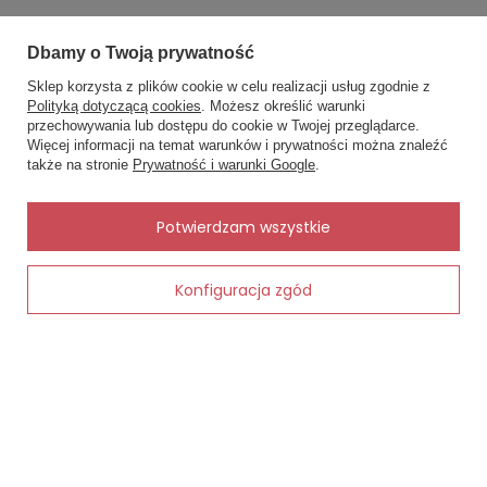
Dbamy o Twoją prywatność
Zobacz również
Sklep korzysta z plików cookie w celu realizacji usług zgodnie z
Inne rzeczy od tego samego producenta
Polityką dotyczącą cookies
. Możesz określić warunki
przechowywania lub dostępu do cookie w Twojej przeglądarce.
×
✨ Asystent zakupowy
Więcej informacji na temat warunków i prywatności można znaleźć
Napisz czego szukasz — pokażę
także na stronie
Prywatność i warunki Google
.
gotowe propozycje.
mbarillo
✨
AI
Potwierdzam wszystkie
Konfiguracja zgód
Dodaj do koszyka