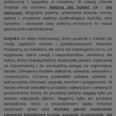
praktyczna i wygodna w noszeniu. W naszej ofercie
znajduje się zarówno
bielizna dla kobiet
, jak i
dla
mężczyzn
. Wygodne piżamy, efektowne koszule nocne,
piękna i zmysłowa bielizna podkreślająca kształty oraz
frywolna i niezwykle sexy bielizna erotyczna to nasze
główne pola zainteresowań.
Rafjolka
to sklep internetowy, który powstał z miłości do
mody, pięknych wzorów i ponadczasowych fasonów.
Podążamy za trendami, ale sami też wskazujemy na to, co
wyjątkowe, warte uwagi i niepowtarzalne. Jesteśmy dla
kobiet, które szukają bielizny doskonałej jakości, wykonanej
ze starannością i ze szczególną uwagą na najmniejsze
detale. Oferujemy modele delikatne, odważne, sensualne i
romantyczne. Chcemy podkreślać kobiece sylwetki, a
jednocześnie oferować wygodę, komfort i przyjemność. W
naszej ofercie zebraliśmy produkty najlepszych i cenionych
producentów, którzy do produkcji bielizny sięgają tylko po
tkaniny najwyższej jakości. Sięgamy tylko po produkty
sprawdzone, które z powodzeniem będą Państwo
użytkować przez lata.
Wysoka jakość materiałów
zapewnia bezpieczne pranie, suszenie, prasowanie, ale