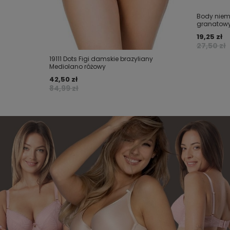
Body niem
granatow
19,25 zł
27,50 zł
19111 Dots Figi damskie brazyliany
Mediolano różowy
42,50 zł
84,99 zł