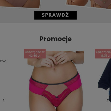
Promocje
Oszczędzasz
Oszczędz
42,49 zł
8,25 zł
uszka