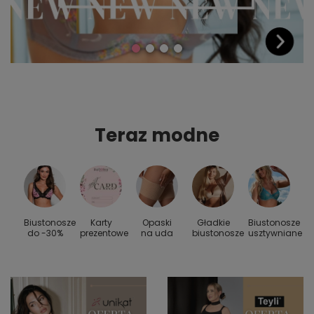
Teraz modne
Biustonosze
Karty
Opaski
Gładkie
Biustonosze
S
 do
do -30%
prezentowe
na uda
biustonosze
usztywniane