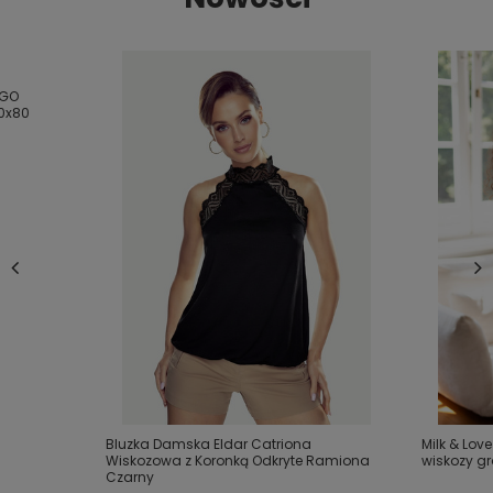
EGO
0x80
Bluzka Damska Eldar Catriona
Milk & Love
Wiskozowa z Koronką Odkryte Ramiona
wiskozy g
Czarny