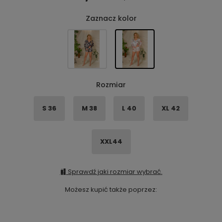
Zaznacz kolor
Rozmiar
S 36
M 38
L 40
XL 42
XXL44
Sprawdź jaki rozmiar wybrać.
Możesz kupić także poprzez: