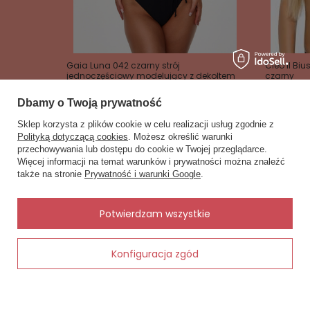
Gaia Luna 042 czarny strój
Cleo II Bi
jednoczęściowy modelujący z dekoltem
czarny
kopertowym
106,25 zł 
Dbamy o Twoją prywatność
110,00 zł
Sklep korzysta z plików cookie w celu realizacji usług zgodnie z
Polityką dotyczącą cookies
. Możesz określić warunki
przechowywania lub dostępu do cookie w Twojej przeglądarce.
×
✨ Asystent zakupowy
Więcej informacji na temat warunków i prywatności można znaleźć
Napisz czego szukasz — pokażę
także na stronie
Prywatność i warunki Google
.
gotowe propozycje.
Zobacz również
Inne rzeczy od tego samego producenta
✨
AI
Potwierdzam wszystkie
Konfiguracja zgód
Dodaj do koszyka
a Kalimo -