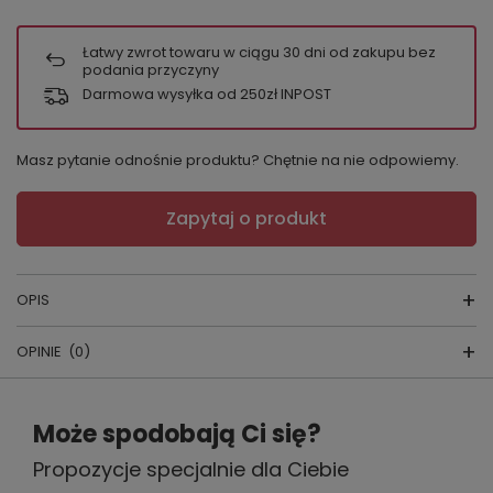
Łatwy zwrot towaru w ciągu
30
dni od zakupu bez
podania przyczyny
Darmowa wysyłka od 250zł INPOST
Masz pytanie odnośnie produktu? Chętnie na nie odpowiemy.
Zapytaj o produkt
OPIS
OPINIE
(0)
Satynowy komplet Raja został stworzony z myślą o
kobietach radosnych, lubiących kolory.
Napisz swoją opinię
Może spodobają Ci się?
Koszula o długim, nieco poszerzanym ku dołowi
rękawie nadaje romantycznego charakteru. Zapięcie
Propozycje specjalnie dla Ciebie
Twoja ocena:
na 4 guziki pozwalają decydować o sposobie