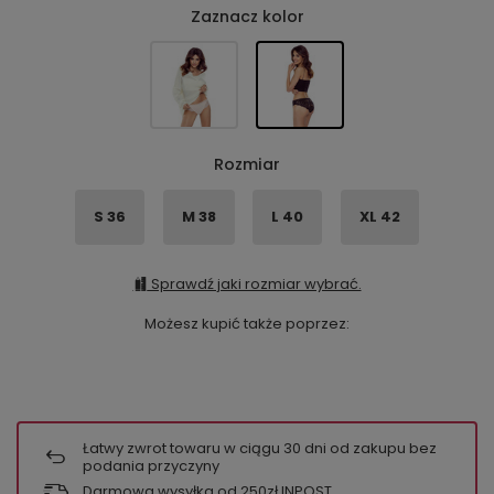
Zaznacz kolor
Rozmiar
S 36
M 38
L 40
XL 42
Sprawdź jaki rozmiar wybrać.
Możesz kupić także poprzez:
Łatwy zwrot towaru w ciągu
30
dni od zakupu bez
podania przyczyny
Darmowa wysyłka od 250zł INPOST