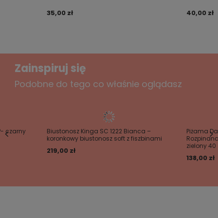
pakowane w pudełko.
35,00 zł
40,00 zł
Dodaj własne zdjęcie produktu:
Zainspiruj się
Podobne do tego co właśnie oglądasz
Twoje imię
Twój email
P- czarny
Biustonosz Kinga SC 1222 Bianca –
Piżama Da
koronkowy biustonosz soft z fiszbinami
Rozpinana
zielony 40
219,00 zł
Wyślij opinię
138,00 zł