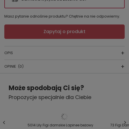
Masz pytanie odnośnie produktu? Chętnie na nie odpowiemy.
Zapytaj o produkt
OPIS
OPINIE
(0)
Figi damskie 5014
Napisz swoją opinię
producent: Lapinee
Może spodobają Ci się?
kraj produkcji: Polska
Propozycje specjalnie dla Ciebie
Twoja ocena:
5/5
skład: 75% poliamid, 25% elastan
Figi damskie typu brazyliany z delikatnej koronki o
kwiatowym princie. Przód wykonany z delikatnej
Treść twojej opinii
5014 Lily Figi damskie Lapinee beżowy
73 Figi D
mikrofibry. W pasie gumka podtrzymująca. Figi