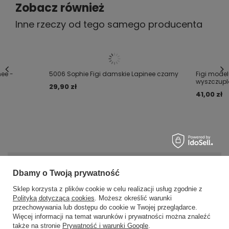
Zobacz również
Inne rzeczy od tego samego producenta
nee -
5006 Sophie Figi damskie Lapinee czarny
Figi model
wyszczupla
29,90 zł
41,00 zł
MOJE ZAMÓWIENIE
Dbamy o Twoją prywatność
Sklep korzysta z plików cookie w celu realizacji usług zgodnie z
Status zamówienia
Polityką dotyczącą cookies
. Możesz określić warunki
przechowywania lub dostępu do cookie w Twojej przeglądarce.
×
✨ Asystent zakupowy
Śledzenie przesyłki
Więcej informacji na temat warunków i prywatności można znaleźć
Napisz czego szukasz — pokażę
także na stronie
Prywatność i warunki Google
.
Chcę zareklamować produkt
gotowe propozycje.