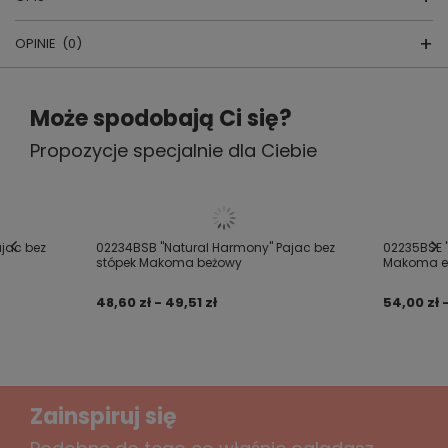
OPINIE
(0)
Bluzka EkoBaby
Napisz swoją opinię
producent: MAMATTI
Może spodobają Ci się?
kraj produkcji: Polska
Propozycje specjalnie dla Ciebie
Twoja ocena:
5/5
skład: 100% bawełna organiczna
Niezwykle urocza i komfortowa bluzka dziewczęca
uszyta z wysokogatunkowej bawełny organicznej.
Treść twojej opinii
jac bez
02234BSB "Natural Harmony" Pajac bez
02235BSE "
stópek Makoma beżowy
Makoma e
Ramionka oraz dół bluzki wykończone falbanką.
48,60 zł - 49,51 zł
54,00 zł 
Dodaj własne zdjęcie produktu:
Zainspiruj się