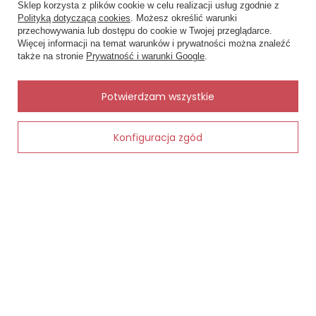
SP504 Mamatti sukienka z motylkami,
Sklep korzysta z plików cookie w celu realizacji usług zgodnie z
różu
bawełna 97% elastan 3%, malaga
Polityką dotyczącą cookies
. Możesz określić warunki
96,00 zł -
68,00 zł - 85,60 zł
przechowywania lub dostępu do cookie w Twojej przeglądarce.
×
✨ Asystent zakupowy
Więcej informacji na temat warunków i prywatności można znaleźć
Napisz czego szukasz — pokażę
także na stronie
Prywatność i warunki Google
.
gotowe propozycje.
✨
AI
Potwierdzam wszystkie
Konfiguracja zgód
Dodaj do koszyka
MOJE ZAMÓWIENIE
Status zamówienia
Śledzenie przesyłki
Chcę zareklamować produkt