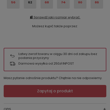
56
62
68
74
80
86
Sprawdź jaki rozmiar wybrać.
Możesz kupić także poprzez:
Łatwy zwrot towaru w ciągu
30
dni od zakupu bez
podania przyczyny
Darmowa wysyłka od 250zł INPOST
Masz pytanie odnośnie produktu? Chętnie na nie odpowiemy.
Zapytaj o produkt
OPIS