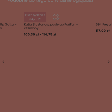
Podobne do tego co właśnie oglądasz
Twoje imię
Oszczędzasz
Twój email
34,70 zł
Up Gatta –
Katia Biustonosz push-up PariPari -
694 Freya
ny
czerwony
117,00 zł
Wyślij opinię
100,30 zł - 114,75 zł