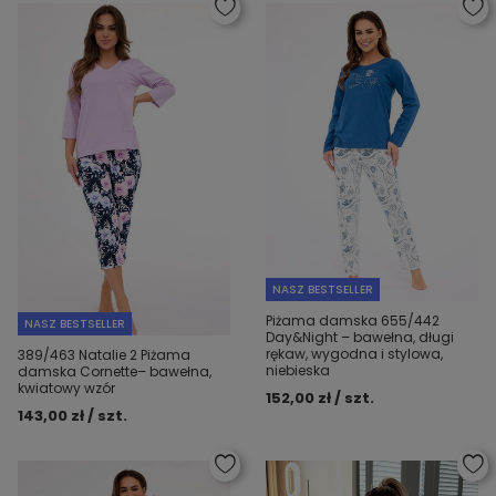
NASZ BESTSELLER
Piżama damska 655/442
NASZ BESTSELLER
Day&Night – bawełna, długi
rękaw, wygodna i stylowa,
389/463 Natalie 2 Piżama
niebieska
damska Cornette– bawełna,
kwiatowy wzór
152,00 zł / szt.
143,00 zł / szt.