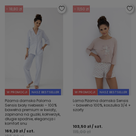
- 18,80 zł
- 11,50 zł
W PROMOCJI
NASZ BESTSELLER
W PROMOCJI
NASZ BESTSELLER
Piżama damska Paloma
Lama Piżama damska Sensis
Sensis biały niebieski – 100%
– bawełna 100%, koszulka 3/4 +
bawełna premium w kwiaty,
szorty
zapinana na guziki, kołnierzyk,
długie spodnie, elegancja i
komfort snu
103,50 zł / szt.
169,20 zł / szt.
115,00 zł