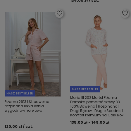
134,00 zł / szt.
NASZ BESTSELLER
NASZ BESTSELLER
Maria III 202 Martel Piżama
Piżama 2613 L&L bawełna
Damska pomarańczowy 33–
rozpinana lekka letnia
100% Bawełna | Rozpinana |
wygodna-morelowa
Długi Rękaw i Długie Spodnie |
Komfort Premium na Cały Rok
135,00 zł - 149,00 zł
120,00 zł / szt.