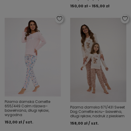
150,00 zł - 155,00 zł
Piżama damska Cornette
655/449 Calm różowa–
Piżama damska 671/431 Sweet
bawełniana, długi rękaw,
Dog Cornette ecru– bawełna,
wygodna
długi rękaw, nadruk z pieskiem
152,00 zł / szt.
158,00 zł / szt.