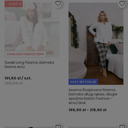
- 43,50 zł
CHWILOWO NIEDOSTĘPNY
Sweet Long Piżama damska
Donna ecru
101,50 zł / szt.
NASZ BESTSELLER
145,00 zł
Asama Rozpinana Piżama
Damska długi rękaw, długie
spodnie Italian Fashion -
ecru/druk
196,90 zł - 218,90 zł