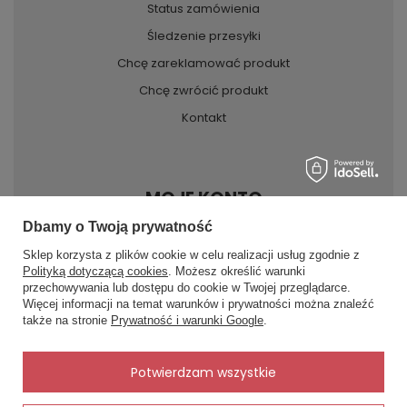
Status zamówienia
Śledzenie przesyłki
Chcę zareklamować produkt
Chcę zwrócić produkt
Kontakt
MOJE KONTO
Dbamy o Twoją prywatność
Sklep korzysta z plików cookie w celu realizacji usług zgodnie z
INFORMACJE
Polityką dotyczącą cookies
. Możesz określić warunki
przechowywania lub dostępu do cookie w Twojej przeglądarce.
×
✨ Asystent zakupowy
Więcej informacji na temat warunków i prywatności można znaleźć
Napisz czego szukasz — pokażę
POMOC
także na stronie
Prywatność i warunki Google
.
gotowe propozycje.
✨
AI
Potwierdzam wszystkie