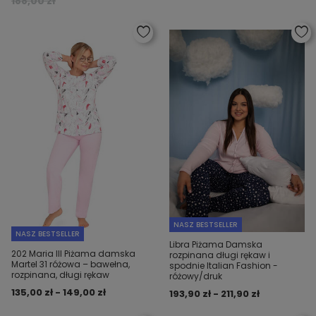
188,00 zł
NASZ BESTSELLER
NASZ BESTSELLER
Libra Piżama Damska
202 Maria III Piżama damska
rozpinana długi rękaw i
Martel 31 różowa – bawełna,
spodnie Italian Fashion -
rozpinana, długi rękaw
różowy/druk
135,00 zł - 149,00 zł
193,90 zł - 211,90 zł