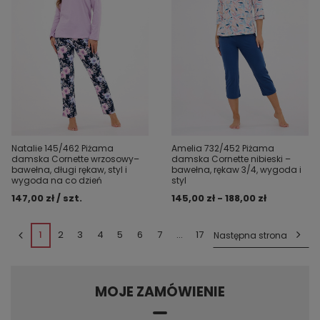
Natalie 145/462 Piżama
Amelia 732/452 Piżama
damska Cornette wrzosowy–
damska Cornette nibieski –
bawełna, długi rękaw, styl i
bawełna, rękaw 3/4, wygoda i
wygoda na co dzień
styl
147,00 zł / szt.
145,00 zł - 188,00 zł
1
2
3
4
5
6
7
...
17
Następna strona
MOJE ZAMÓWIENIE