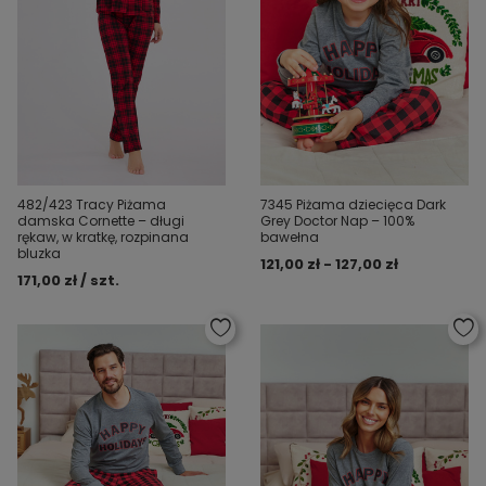
482/423 Tracy Piżama
7345 Piżama dziecięca Dark
damska Cornette – długi
Grey Doctor Nap – 100%
rękaw, w kratkę, rozpinana
bawełna
bluzka
121,00 zł - 127,00 zł
171,00 zł / szt.