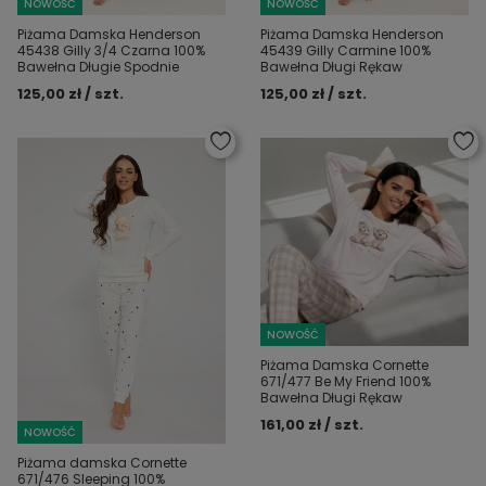
NOWOŚĆ
NOWOŚĆ
Piżama Damska Henderson
Piżama Damska Henderson
45438 Gilly 3/4 Czarna 100%
45439 Gilly Carmine 100%
Bawełna Długie Spodnie
Bawełna Długi Rękaw
125,00 zł / szt.
125,00 zł / szt.
NOWOŚĆ
Piżama Damska Cornette
671/477 Be My Friend 100%
Bawełna Długi Rękaw
161,00 zł / szt.
NOWOŚĆ
Piżama damska Cornette
671/476 Sleeping 100%