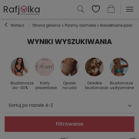
Wstecz
Strona główna
Piżamy damskie
Bawełniane piżamy 
WYNIKI WYSZUKIWANIA
Biustonosze
Karty
Opaski
Gładkie
Biustonosze
S
 do
do -30%
prezentowe
na uda
biustonosze
usztywniane
Sortuj po nazwie A-Z
Filtrowanie