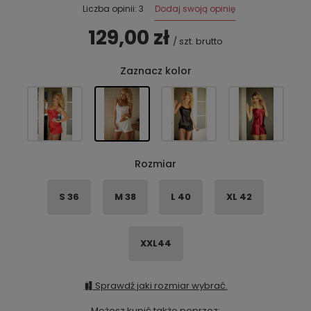
Dodaj swoją opinię
Liczba opinii: 3
129,00 zł
/
szt.
brutto
Zaznacz kolor
Rozmiar
S 36
M 38
L 40
XL 42
XXL44
Sprawdź jaki rozmiar wybrać.
Możesz kupić także poprzez: