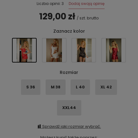
Dodaj swoją opinię
Liczba opinii: 3
129,00 zł
/
szt.
brutto
Zaznacz kolor
Rozmiar
S 36
M 38
L 40
XL 42
XXL44
Sprawdź jaki rozmiar wybrać.
Możesz kupić także poprzez: