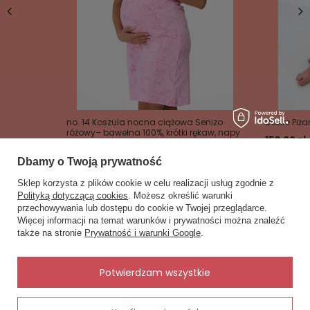
całkowita długość koszulki mierzona po szwie
bocznym: 40cm.
Materiał:
wysokogatunkowa , mięsista satyna
odpowiednia miękkość po wewnętrznej stronie
wysoki połysk po stronie zewnętrznej
wysokiej jakości splot
no. 14 Koszula nocna ciążowa Senizo
Desire Pi
Dodatkowe cechy produktu:
różowy– bawełna 100%, krótki rękaw, napy
153,00 zł
do karmienia
regulowane naramki w kolorze halki
83,00 zł
Dbamy o Twoją prywatność
głęboki dekolt na plecach
bielizna pakowana w śliczne, duże opakowanie
Sklep korzysta z plików cookie w celu realizacji usług zgodnie z
Polityką dotyczącą cookies
. Możesz określić warunki
(idealne na prezent)
przechowywania lub dostępu do cookie w Twojej przeglądarce.
×
✨ Asystent zakupowy
Więcej informacji na temat warunków i prywatności można znaleźć
Napisz czego szukasz — pokażę
także na stronie
Prywatność i warunki Google
.
gotowe propozycje.
Zobacz również
Inne rzeczy od tego samego producenta
✨
AI
Potwierdzam wszystkie