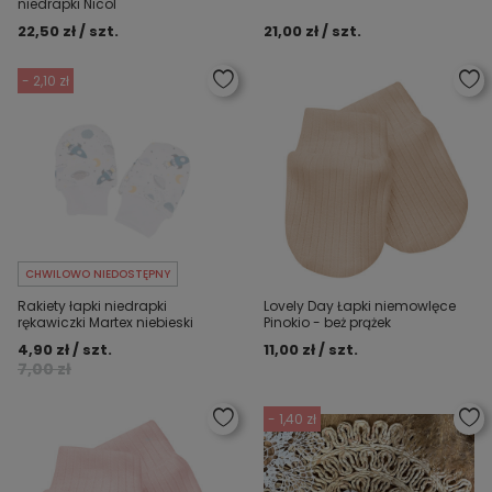
niedrapki Nicol
22,50 zł / szt.
21,00 zł / szt.
- 2,10 zł
CHWILOWO NIEDOSTĘPNY
Rakiety łapki niedrapki
Lovely Day Łapki niemowlęce
rękawiczki Martex niebieski
Pinokio - beż prążek
4,90 zł / szt.
11,00 zł / szt.
7,00 zł
- 1,40 zł