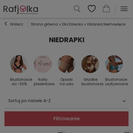
Wstecz
Strona główna
Dla Dziecka
Ubranka Niemowlęce i Dz
NIEDRAPKI
Biustonosze
Karty
Opaski
Gładkie
Biustonosze
S
 do
do -30%
prezentowe
na uda
biustonosze
usztywniane
Sortuj po nazwie A-Z
Filtrowanie