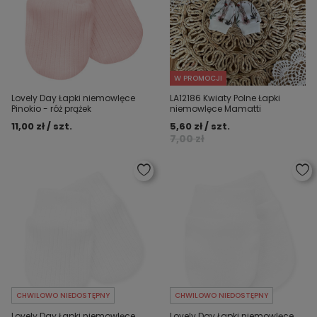
W PROMOCJI
Lovely Day Łapki niemowlęce
LA12186 Kwiaty Polne Łapki
Pinokio - róż prążek
niemowlęce Mamatti
11,00 zł / szt.
5,60 zł / szt.
7,00 zł
CHWILOWO NIEDOSTĘPNY
CHWILOWO NIEDOSTĘPNY
Lovely Day Łapki niemowlęce
Lovely Day Łapki niemowlęce