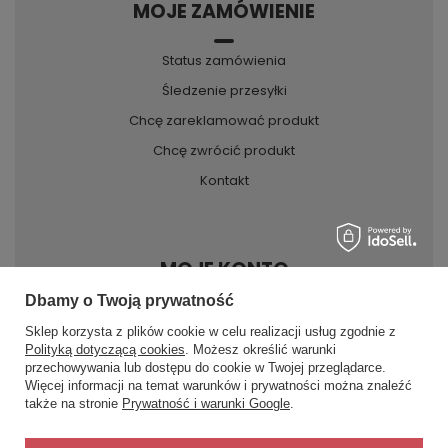
MOJE ZAMÓWIENIE
Status zamówienia
Śledzenie przesyłki
Chcę zareklamować produkt
Chcę zwrócić produkt
Kontakt
MOJE KONTO
Dbamy o Twoją prywatność
Sklep korzysta z plików cookie w celu realizacji usług zgodnie z
INFORMACJE
Polityką dotyczącą cookies
. Możesz określić warunki
przechowywania lub dostępu do cookie w Twojej przeglądarce.
×
✨ Asystent zakupowy
Więcej informacji na temat warunków i prywatności można znaleźć
Napisz czego szukasz — pokażę
POMOC
także na stronie
Prywatność i warunki Google
.
gotowe propozycje.