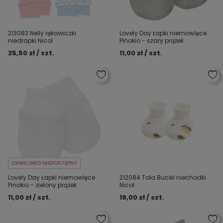
213083 Nelly rękawiczki
Lovely Day Łapki niemowlęce
niedrapki Nicol
Pinokio - szary prążek
25,50 zł / szt.
11,00 zł / szt.
CHWILOWO NIEDOSTĘPNY
Lovely Day Łapki niemowlęce
212084 Tola Buciki niechodki
Pinokio - zielony prążek
Nicol
11,00 zł / szt.
19,00 zł / szt.