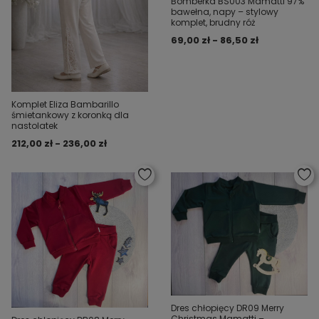
Bomberka BS003 Mamatti 97%
bawełna, napy – stylowy
komplet, brudny róż
69,00 zł - 86,50 zł
Komplet Eliza Bambarillo
śmietankowy z koronką dla
nastolatek
212,00 zł - 236,00 zł
Dres chłopięcy DR09 Merry
Christmas Mamatti –