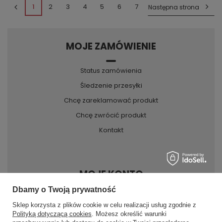
1
2
3
4
5
6
7
Następna strona
MOJE ZAMÓWIENIE
Status zamówienia
Śledzenie przesyłki
Chcę zareklamować produkt
Chcę zwrócić produkt
Kontakt
MOJE KONTO
Dbamy o Twoją prywatność
Sklep korzysta z plików cookie w celu realizacji usług zgodnie z
INFORMACJE
Polityką dotyczącą cookies
. Możesz określić warunki