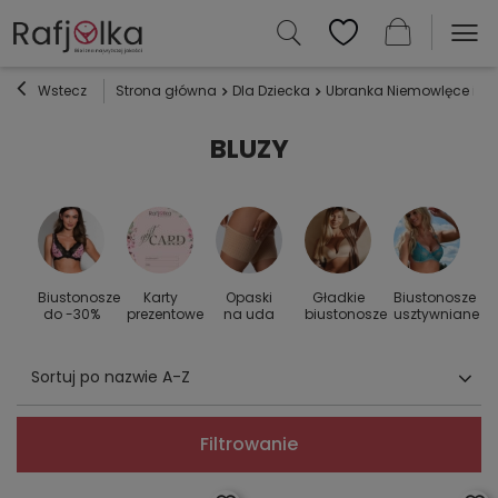
Wstecz
Strona główna
Dla Dziecka
Ubranka Niemowlęce i Dz
BLUZY
Biustonosze
Karty
Opaski
Gładkie
Biustonosze
S
 do
do -30%
prezentowe
na uda
biustonosze
usztywniane
Sortuj po nazwie A-Z
Filtrowanie