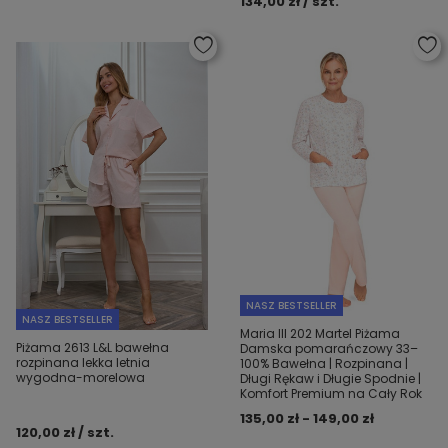
134,00 zł / szt.
NASZ BESTSELLER
NASZ BESTSELLER
Maria III 202 Martel Piżama
Piżama 2613 L&L bawełna
Damska pomarańczowy 33–
rozpinana lekka letnia
100% Bawełna | Rozpinana |
wygodna-morelowa
Długi Rękaw i Długie Spodnie |
Komfort Premium na Cały Rok
135,00 zł - 149,00 zł
120,00 zł / szt.