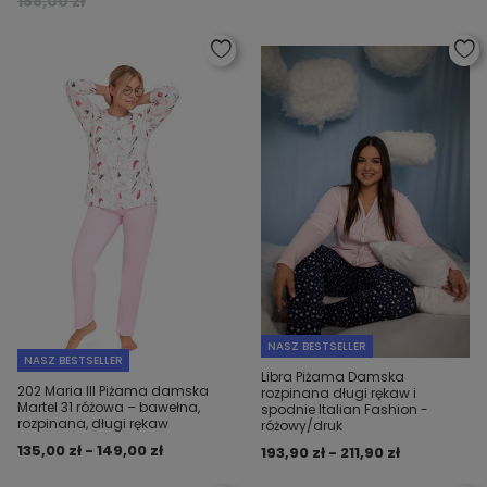
188,00 zł
NASZ BESTSELLER
NASZ BESTSELLER
Libra Piżama Damska
202 Maria III Piżama damska
rozpinana długi rękaw i
Martel 31 różowa – bawełna,
spodnie Italian Fashion -
rozpinana, długi rękaw
różowy/druk
135,00 zł - 149,00 zł
193,90 zł - 211,90 zł