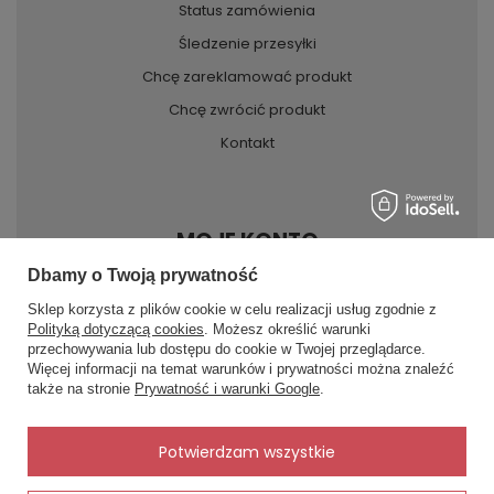
Status zamówienia
Śledzenie przesyłki
Chcę zareklamować produkt
Chcę zwrócić produkt
Kontakt
MOJE KONTO
Dbamy o Twoją prywatność
Sklep korzysta z plików cookie w celu realizacji usług zgodnie z
INFORMACJE
Polityką dotyczącą cookies
. Możesz określić warunki
przechowywania lub dostępu do cookie w Twojej przeglądarce.
×
✨ Asystent zakupowy
Więcej informacji na temat warunków i prywatności można znaleźć
Napisz czego szukasz — pokażę
POMOC
także na stronie
Prywatność i warunki Google
.
gotowe propozycje.
✨
AI
Potwierdzam wszystkie