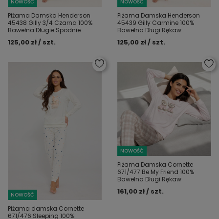
NOWOŚĆ
NOWOŚĆ
Piżama Damska Henderson
Piżama Damska Henderson
45438 Gilly 3/4 Czarna 100%
45439 Gilly Carmine 100%
Bawełna Długie Spodnie
Bawełna Długi Rękaw
125,00 zł / szt.
125,00 zł / szt.
NOWOŚĆ
Piżama Damska Cornette
671/477 Be My Friend 100%
Bawełna Długi Rękaw
161,00 zł / szt.
NOWOŚĆ
Piżama damska Cornette
671/476 Sleeping 100%