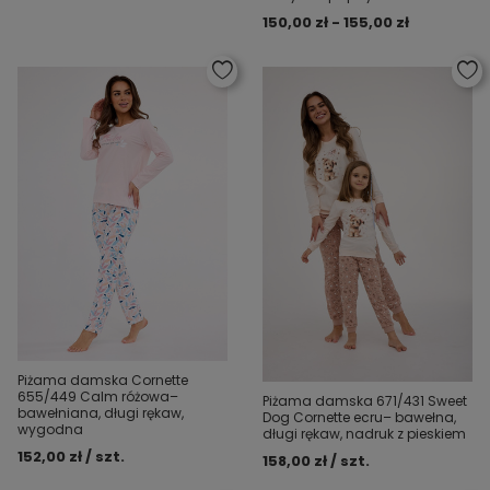
150,00 zł - 155,00 zł
Piżama damska Cornette
655/449 Calm różowa–
Piżama damska 671/431 Sweet
bawełniana, długi rękaw,
Dog Cornette ecru– bawełna,
wygodna
długi rękaw, nadruk z pieskiem
152,00 zł / szt.
158,00 zł / szt.