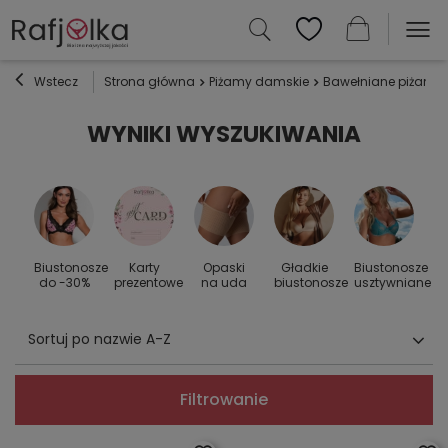
Wstecz
Strona główna
Piżamy damskie
Bawełniane piżamy 
WYNIKI WYSZUKIWANIA
Biustonosze
Karty
Opaski
Gładkie
Biustonosze
S
 do
do -30%
prezentowe
na uda
biustonosze
usztywniane
Sortuj po nazwie A-Z
Filtrowanie