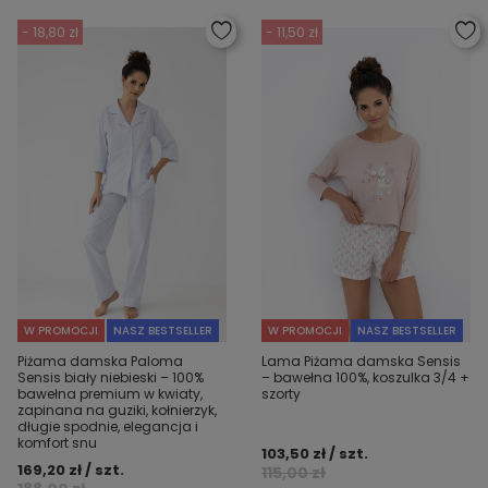
- 18,80 zł
- 11,50 zł
W PROMOCJI
NASZ BESTSELLER
W PROMOCJI
NASZ BESTSELLER
Piżama damska Paloma
Lama Piżama damska Sensis
Sensis biały niebieski – 100%
– bawełna 100%, koszulka 3/4 +
bawełna premium w kwiaty,
szorty
zapinana na guziki, kołnierzyk,
długie spodnie, elegancja i
komfort snu
103,50 zł / szt.
169,20 zł / szt.
115,00 zł