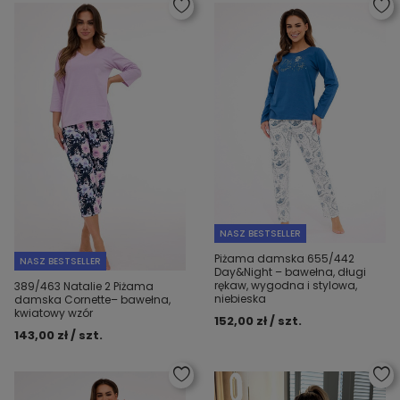
NASZ BESTSELLER
Piżama damska 655/442
NASZ BESTSELLER
Day&Night – bawełna, długi
rękaw, wygodna i stylowa,
389/463 Natalie 2 Piżama
niebieska
damska Cornette– bawełna,
kwiatowy wzór
152,00 zł / szt.
143,00 zł / szt.