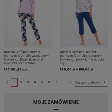
Natalie 145/462 Piżama
Amelia 732/452 Piżama
damska Cornette wrzosowy–
damska Cornette nibieski –
bawełna, długi rękaw, styl i
bawełna, rękaw 3/4, wygoda i
wygoda na co dzień
styl
147,00 zł / szt.
145,00 zł - 188,00 zł
1
2
3
4
5
6
7
...
17
Następna strona
MOJE ZAMÓWIENIE