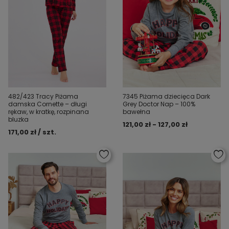
482/423 Tracy Piżama
7345 Piżama dziecięca Dark
damska Cornette – długi
Grey Doctor Nap – 100%
rękaw, w kratkę, rozpinana
bawełna
bluzka
121,00 zł - 127,00 zł
171,00 zł / szt.