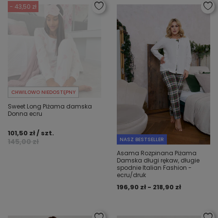
- 43,50 zł
CHWILOWO NIEDOSTĘPNY
Sweet Long Piżama damska
Donna ecru
101,50 zł / szt.
NASZ BESTSELLER
145,00 zł
Asama Rozpinana Piżama
Damska długi rękaw, długie
spodnie Italian Fashion -
ecru/druk
196,90 zł - 218,90 zł