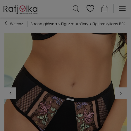
Wstecz
Strona główna
Figi z mikrofibry
Figi brazyliany B002 L