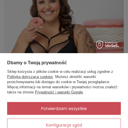
„Miękkie i wygodne, a haft wygląda elegancko.”
⭐⭐⭐⭐⭐
„Idealne pod obcisłe ubrania, nic się nie odznacza.”
⭐⭐⭐⭐⭐
„Rozmiar zgodny, bardzo dobra jakość materiału.”
Dbamy o Twoją prywatność
Sklep korzysta z plików cookie w celu realizacji usług zgodnie z
Polityką dotyczącą cookies
. Możesz określić warunki
przechowywania lub dostępu do cookie w Twojej przeglądarce.
×
✨ Asystent zakupowy
Więcej informacji na temat warunków i prywatności można znaleźć
Napisz czego szukasz — pokażę
także na stronie
Prywatność i warunki Google
.
gotowe propozycje.
✨
AI
Potwierdzam wszystkie
Konfiguracja zgód
Dodaj do koszyka