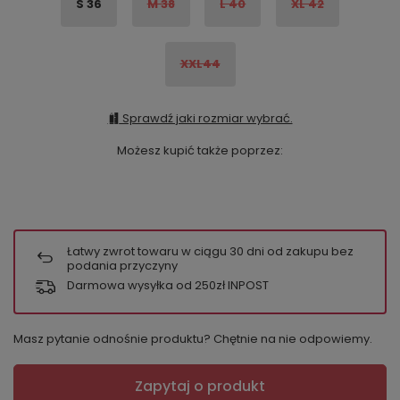
S 36
M 38
L 40
XL 42
XXL44
Sprawdź jaki rozmiar wybrać.
Możesz kupić także poprzez:
Łatwy zwrot towaru w ciągu
30
dni od zakupu bez
podania przyczyny
Darmowa wysyłka od 250zł INPOST
Masz pytanie odnośnie produktu? Chętnie na nie odpowiemy.
Zapytaj o produkt