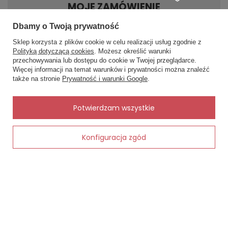
MOJE ZAMÓWIENIE
Dbamy o Twoją prywatność
Status zamówienia
Sklep korzysta z plików cookie w celu realizacji usług zgodnie z
Śledzenie przesyłki
Polityką dotyczącą cookies
. Możesz określić warunki
przechowywania lub dostępu do cookie w Twojej przeglądarce.
×
Chcę zareklamować produkt
✨ Asystent zakupowy
Więcej informacji na temat warunków i prywatności można znaleźć
Napisz czego szukasz — pokażę
Chcę zwrócić produkt
także na stronie
Prywatność i warunki Google
.
gotowe propozycje.
Kontakt
✨
AI
Potwierdzam wszystkie
MOJE KONTO
Konfiguracja zgód
Dodaj do koszyka
INFORMACJE
POMOC