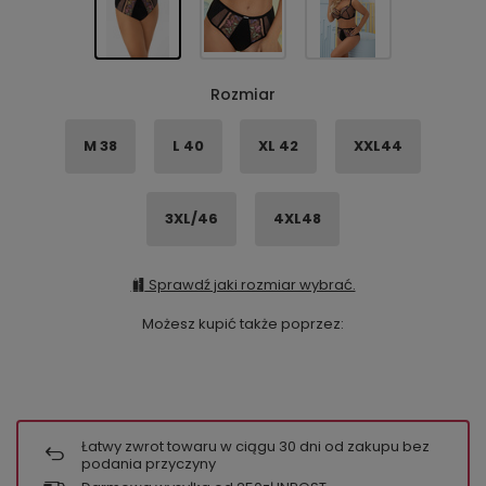
Rozmiar
M 38
L 40
XL 42
XXL44
3XL/46
4XL48
Sprawdź jaki rozmiar wybrać.
Możesz kupić także poprzez:
Łatwy zwrot towaru w ciągu
30
dni od zakupu bez
podania przyczyny