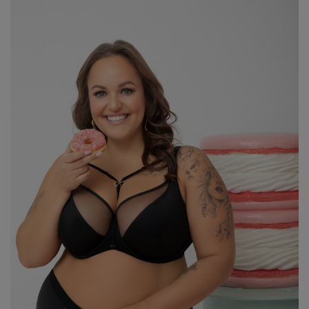
Opinie klientów
⭐⭐⭐⭐⭐
„Bardzo wygodne, wysoka talia świetnie trzyma
brzuch.”
⭐⭐⭐⭐⭐
„Elegancki haft i miękki materiał – idealne na co
dzień.”
⭐⭐⭐⭐⭐
„Dobrze zakrywają pośladki, nic się nie roluje.”
⭐⭐⭐⭐⭐
„Rozmiar zgodny, świetna jakość Gorsenii.”