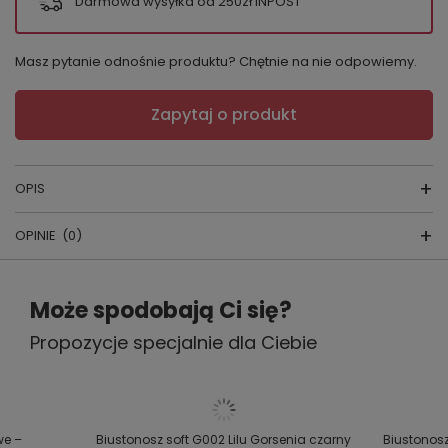
Darmowa wysyłka od 250zł INPOST
Masz pytanie odnośnie produktu? Chętnie na nie odpowiemy.
Zapytaj o produkt
OPIS
OPINIE
(0)
Figi F 002
WYPRODUKOWANE PRZEZ POLSKĄ FIRMĘ:
Napisz swoją opinię
Może spodobają Ci się?
GORSENIA
Propozycje specjalnie dla Ciebie
Twoja ocena:
SKŁAD: 90% poliamid, 7% elastan, 3% poliester
5/5
J
eśli szukasz fig damskich, które
oferują stabilność,
subtelne modelowanie talii i pełen komfort noszenia
,
model
F002 Lilu marki Gorsenia
to sprawdzony wybór.
Treść twojej opinii
we –
Biustonosz soft G002 Lilu Gorsenia czarny
Biustonosz
Polecamy go szczególnie wtedy, gdy zależy Ci na