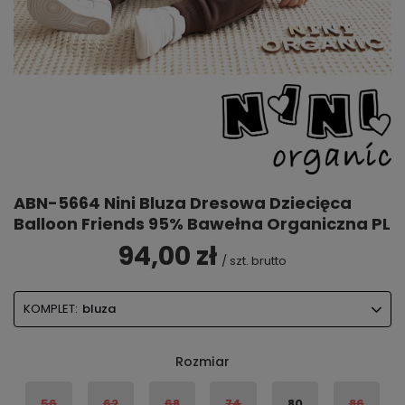
ABN-5664 Nini Bluza Dresowa Dziecięca
Balloon Friends 95% Bawełna Organiczna PL
94,00 zł
/
szt.
brutto
KOMPLET:
bluza
Rozmiar
56
62
68
74
80
86