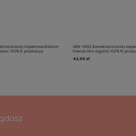
łniane body kopertowe Balloon
ABN-5652 Bawełniane body koper
rganic 100% PL produkcja
Friends Nini organic 100% PL prod
42,00 zł
lądasz