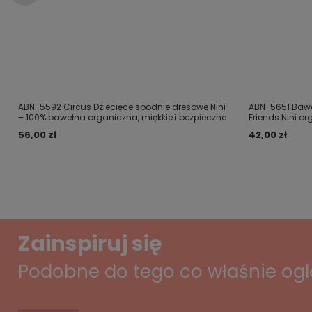
ABN-5592 Circus Dziecięce spodnie dresowe Nini
ABN-5651 Bawe
– 100% bawełna organiczna, miękkie i bezpieczne
Friends Nini o
56,00 zł
42,00 zł
Zainspiruj się
Podobne do tego co właśnie og