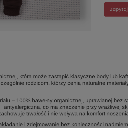
Zapytaj
nicznej
, która może zastąpić klasyczne body lub kaft
czególnie rodzicom, którzy cenią naturalne materia
riału –
100% bawełny organicznej
, uprawianej bez
a i antyalergiczna, co ma znaczenie przy wrażliwej
 zachowuje trwałość i nie wpływa na komfort noszeni
zakładanie i zdejmowanie bez konieczności nadmier