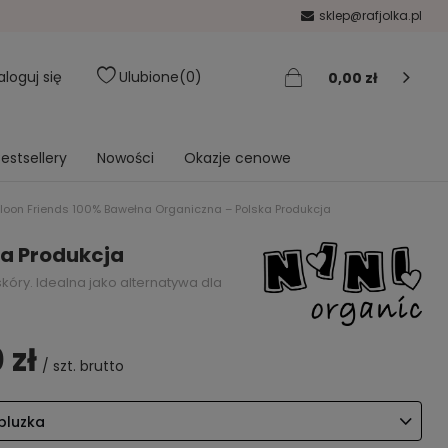
sklep@rafjolka.pl
aloguj się
Ulubione
0
0,00 zł
estsellery
Nowości
Okazje cenowe
loon Friends 100% Bawełna Organiczna – Polska Produkcja
ka Produkcja
óry. Idealna jako alternatywa dla
 zł
/
szt.
brutto
bluzka