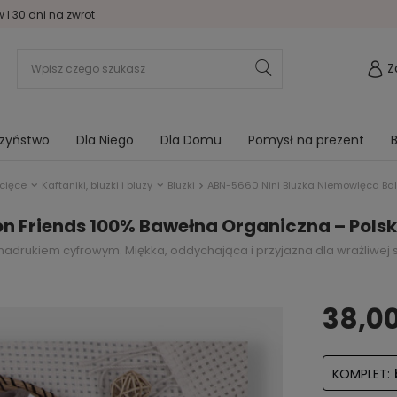
I 30 dni na zwrot
Z
rzyństwo
Dla Niego
Dla Domu
Pomysł na prezent
B
cięce
Kaftaniki, bluzki i bluzy
Bluzki
ABN-5660 Nini Bluzka Niemowlęca Bal
n Friends 100% Bawełna Organiczna – Pols
drukiem cyfrowym. Miękka, oddychająca i przyjazna dla wrażliwej sk
38,00
KOMPLET: