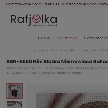
Darmowa wysyłka od 250zł INPOST I Bielizna od polskich producentów 
Dla Niej
Dla Dziecka
Ciąża i macie
Strona główna
Dla Dziecka
Ubranka Niemowlęce i Dzie
ABN-5660 Nini Bluzka Niemowlęca Balloo
Bluzka niemowlęca z 100% bawełny organicznej z bezpiecznym na
body lub kaftanika. Sprawdź dostępne rozmiary.