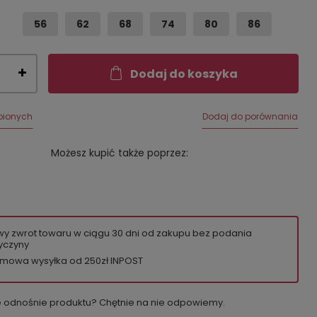
56
62
68
74
80
86
Dodaj do koszyka
bionych
Dodaj do porównania
Możesz kupić także poprzez:
wy zwrot towaru w ciągu
30
dni od zakupu bez podania
yczyny
mowa wysyłka od 250zł INPOST
e odnośnie produktu? Chętnie na nie odpowiemy.