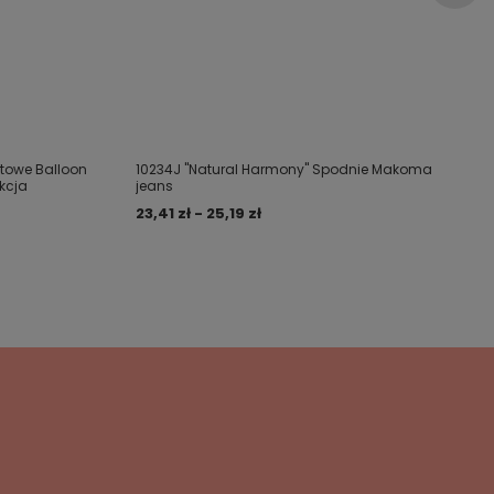
towe Balloon
10234J "Natural Harmony" Spodnie Makoma
ukcja
jeans
23,41 zł - 25,19 zł