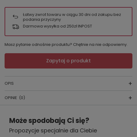
Łatwy zwrot towaru w ciągu
30
dni od zakupu bez
podania przyczyny
Darmowa wysyłka od 250zł INPOST
Masz pytanie odnośnie produktu? Chętnie na nie odpowiemy.
Zapytaj o produkt
OPIS
OPINIE
(0)
Koszula Regina
Skład:
100% bawełna
Napisz swoją opinię
Może spodobają Ci się?
Kraj produkcji
: Polska
Propozycje specjalnie dla Ciebie
Twoja ocena: