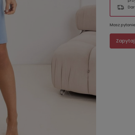
prz
Dar
Masz pytani
Zapytaj