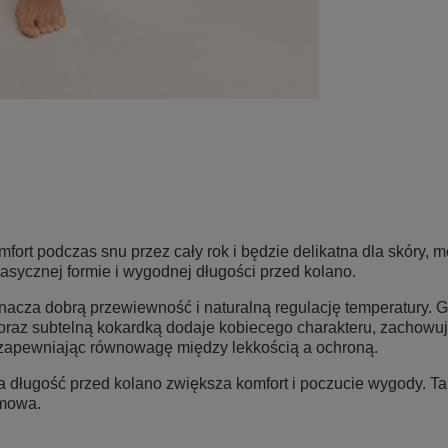
mfort podczas snu przez cały rok i będzie delikatna dla skóry, 
lasycznej formie i wygodnej długości przed kolano.
za dobrą przewiewność i naturalną regulację temperatury. Gład
raz subtelną kokardką dodaje kobiecego charakteru, zachowuj
, zapewniając równowagę między lekkością a ochroną.
a długość przed kolano zwiększa komfort i poczucie wygody. T
omowa.