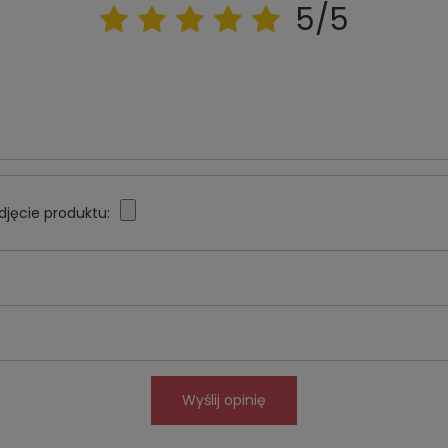
5/5
djęcie produktu:
Wyślij opinię