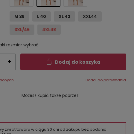
M 38
L 40
XL 42
XXL44
3XL/46
4XL48
aki rozmiar wybrać.
Dodaj do koszyka
bionych
Dodaj do porównania
Możesz kupić także poprzez:
wy zwrot towaru w ciągu
30
dni od zakupu bez podania