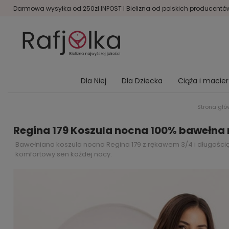
Darmowa wysyłka od 250zł INPOST I Bielizna od polskich producentów 
Dla Niej
Dla Dziecka
Ciąża i macie
Strona gł
Regina 179 Koszula nocna 100% bawełna 
Bawełniana koszula nocna Regina 179 z rękawem 3/4 i długością 
komfortowy sen każdej nocy.