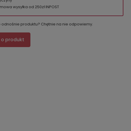
yczyny
mowa wysyłka od 250zł INPOST
e odnośnie produktu? Chętnie na nie odpowiemy.
 o produkt