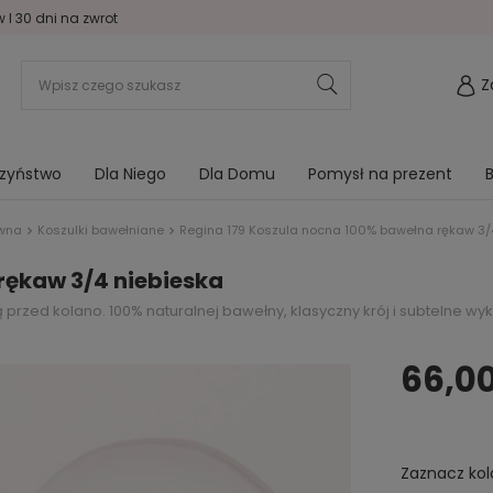
I 30 dni na zwrot
Z
rzyństwo
Dla Niego
Dla Domu
Pomysł na prezent
B
ówna
Koszulki bawełniane
Regina 179 Koszula nocna 100% bawełna rękaw 3/
rękaw 3/4 niebieska
przed kolano. 100% naturalnej bawełny, klasyczny krój i subtelne wy
66,00
Zaznacz kol