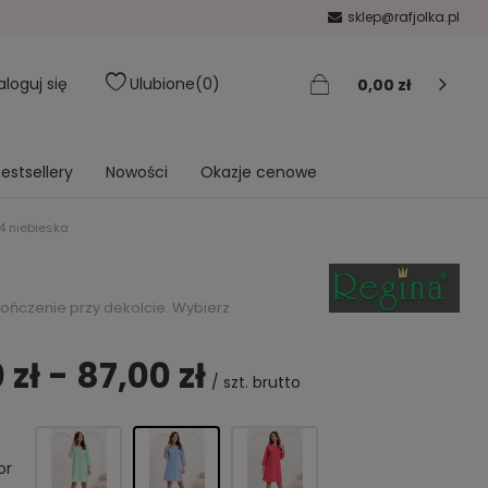
sklep@rafjolka.pl
aloguj się
Ulubione
0
0,00 zł
estsellery
Nowości
Okazje cenowe
4 niebieska
kończenie przy dekolcie. Wybierz
 zł - 87,00 zł
/
szt.
brutto
or