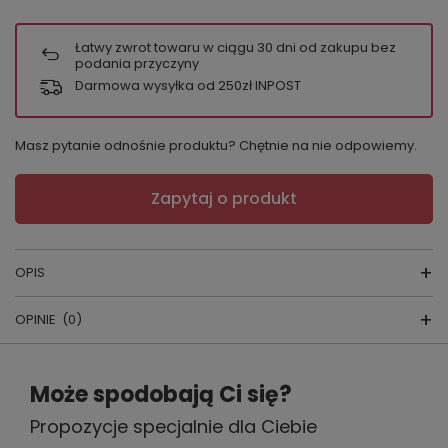
Łatwy zwrot towaru w ciągu
30
dni od zakupu bez
podania przyczyny
Darmowa wysyłka od 250zł INPOST
Masz pytanie odnośnie produktu? Chętnie na nie odpowiemy.
Zapytaj o produkt
OPIS
OPINIE
(0)
Koszula Regina
Skład:
100% bawełna
Napisz swoją opinię
Może spodobają Ci się?
Kraj produkcji
: Polska
Propozycje specjalnie dla Ciebie
Twoja ocena: