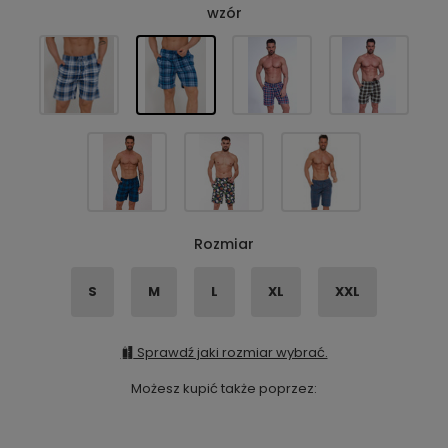
wzór
Rozmiar
S
M
L
XL
XXL
Sprawdź jaki rozmiar wybrać.
Możesz kupić także poprzez: