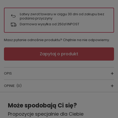
Łatwy zwrot towaru w ciągu
30
dni od zakupu bez
podania przyczyny
Darmowa wysyłka od 250zł INPOST
Masz pytanie odnośnie produktu? Chętnie na nie odpowiemy.
Zapytaj o produkt
OPIS
OPINIE
(0)
SPODNIE PIŻAMOWE
Napisz swoją opinię
skład surowcow
y: 100 % bawełna
Może spodobają Ci się?
producent: Cornette
Propozycje specjalnie dla Ciebie
Twoja ocena: