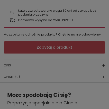
Łatwy zwrot towaru w ciągu
30
dni od zakupu bez
podania przyczyny
Darmowa wysyłka od 250zł INPOST
Masz pytanie odnośnie produktu? Chętnie na nie odpowiemy.
Zapytaj o produkt
OPIS
OPINIE
(0)
SPODNIE PIŻAMOWE
Napisz swoją opinię
skład surowcow
y: 100 % bawełna
Może spodobają Ci się?
producent: Cornette
Propozycje specjalnie dla Ciebie
Twoja ocena: