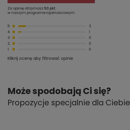
Za opinię otrzymasz
50 pkt.
w naszym programie lojalnościowym.
5
3
4
1
3
0
2
0
1
0
Kliknij ocenę aby filtrować opinie
Może spodobają Ci się?
Propozycje specjalnie dla Ciebie