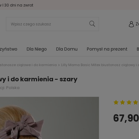
I 30 dni na zwrot
Z
rzyństwo
Dla Niego
Dla Domu
Pomysł na prezent
B
ustonosze ciążowe i do karmienia
Lilly Mama Basic Mitex biustonosz ciążowy i 
y i do karmienia - szary
ji: Polska
67,90