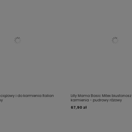
 ciążowy i do karmienia Italian
Lilly Mama Basic Mitex biustonosz
ny
karmienia - pudrowy różowy
67,90 zł