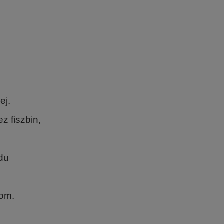
.
.
ej.
 fiszbin,
odu
iom.
.