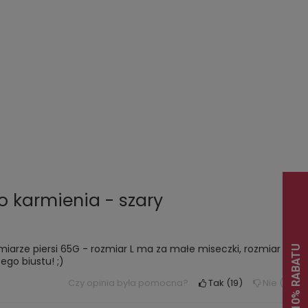
.
.
.
o karmienia - szary
miarze piersi 65G - rozmiar L ma za małe miseczki, rozmiar
go biustu! ;)
Czy opinia była pomocna?
Tak
19
Nie
1