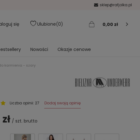
sklep@rafjolka.pl
aloguj się
Ulubione
0
0,00 zł
estsellery
Nowości
Okazje cenowe
do karmienia - szary
Dodaj swoją opinię
Liczba opinii: 27
 zł
/
szt.
brutto