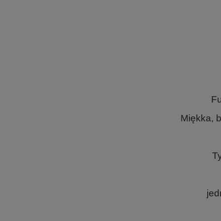
Fu
Miękka, 
Ty
jed