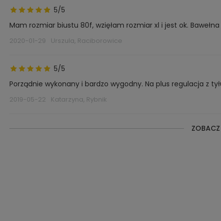
5/5
Mam rozmiar biustu 80f, wzięłam rozmiar xl i jest ok. Bawełn
2020-01-29
Urszula, Raciborowice
5/5
Porządnie wykonany i bardzo wygodny. Na plus regulacja z tył
2019-05-22
Katarzyna, Rybnik
ZOBACZ