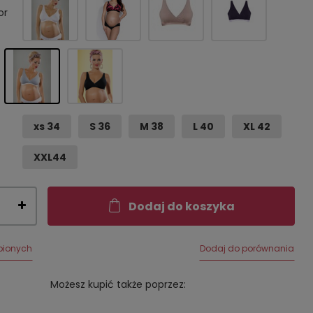
or
xs 34
S 36
M 38
L 40
XL 42
XXL44
Dodaj do koszyka
bionych
Dodaj do porównania
Możesz kupić także poprzez: