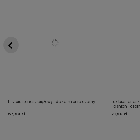
Lilly biustonosz ciążowy i do karmienia czarny
Lux biustonosz
Fashion- czar
67,90 zł
71,90 zł