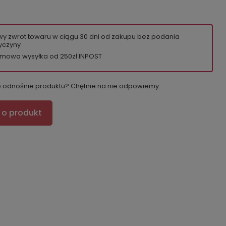
wy zwrot towaru w ciągu
30
dni od zakupu bez podania
yczyny
mowa wysyłka od 250zł INPOST
e odnośnie produktu? Chętnie na nie odpowiemy.
 o produkt