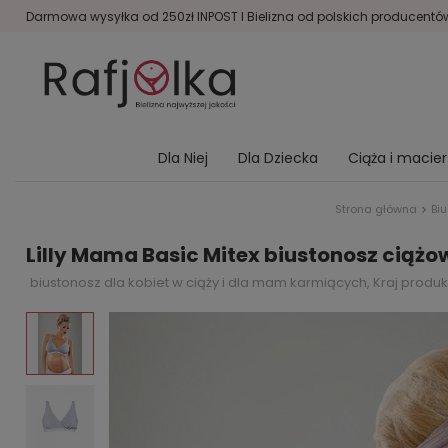
Darmowa wysyłka od 250zł INPOST I Bielizna od polskich producentów 
Dla Niej
Dla Dziecka
Ciąża i macie
Strona główna
Bi
Lilly Mama Basic Mitex biustonosz ciążow
biustonosz dla kobiet w ciąży i dla mam karmiących, Kraj produkc