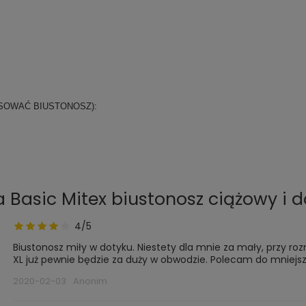
.
SOWAĆ BIUSTONOSZ):
a Basic Mitex biustonosz ciążowy i d
4/5
Biustonosz miły w dotyku. Niestety dla mnie za mały, przy roz
XL już pewnie będzie za duży w obwodzie. Polecam do mniejsze
2020-02-03
Anonim