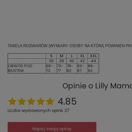
TABELA ROZMIARÓW
(WYMIARY OSOBY NA KTÓRĄ POWINIEN PA
S
M
L
XL
XXL
36
38
40
42
44
OBWÓD POD
68-
73-
78-
83-
88-
BIUSTEM
72
77
82
87
92
Opinie o Lilly Mam
4.85
Liczba wystawionych opinii: 27
Napisz swoją opinię