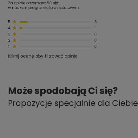
Za opinię otrzymasz
50 pkt.
w naszym programie lojalnościowym.
5
3
4
1
3
0
2
0
1
0
Kliknij ocenę aby filtrować opinie
Może spodobają Ci się?
Propozycje specjalnie dla Ciebie