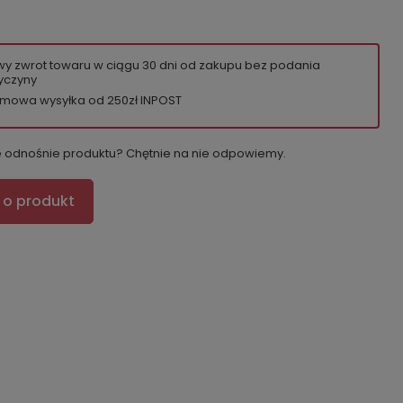
wy zwrot towaru w ciągu
30
dni od zakupu bez podania
yczyny
mowa wysyłka od 250zł INPOST
e odnośnie produktu? Chętnie na nie odpowiemy.
 o produkt