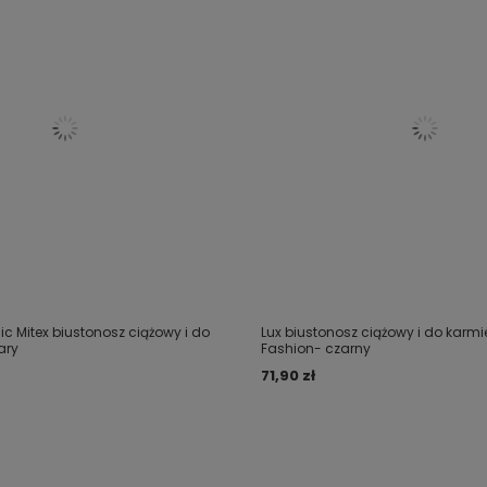
ic Mitex biustonosz ciążowy i do
Lux biustonosz ciążowy i do karmie
ary
Fashion- czarny
71,90 zł