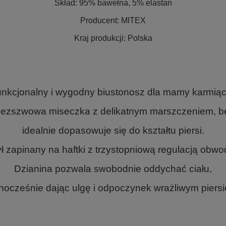
Skład:
95% bawełna, 5% elastan
Producent:
MITEX
Kraj produkcji:
Polska
nkcjonalny i wygodny biustonosz dla mamy karmiąc
bezszwowa miseczka z delikatnym marszczeniem, bez
idealnie dopasowuje się do kształtu piersi.
ł zapinany na haftki z trzystopniową regulacją obw
Dzianina pozwala swobodnie oddychać ciału,
nocześnie dając ulgę i odpoczynek wrażliwym piers