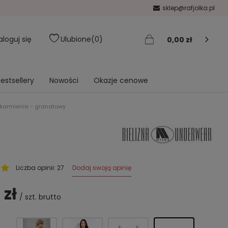
sklep@rafjolka.pl
aloguj się
Ulubione
0
0,00 zł
estsellery
Nowości
Okazje cenowe
o karmienia - granatowy
Dodaj swoją opinię
Liczba opinii: 27
 zł
/
szt.
brutto