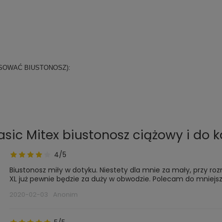
.
SOWAĆ BIUSTONOSZ):
asic Mitex biustonosz ciążowy i do
4/5
Biustonosz miły w dotyku. Niestety dla mnie za mały, przy roz
XL już pewnie będzie za duży w obwodzie. Polecam do mniejsze
2020-02-03
Anonim