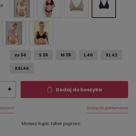
or
xs 34
S 36
M 38
L 40
XL 42
XXL44
Dodaj do koszyka
bionych
Dodaj do porównania
Możesz kupić także poprzez: