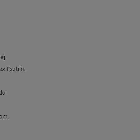
.
.
ej.
 fiszbin,
odu
iom.
.
.