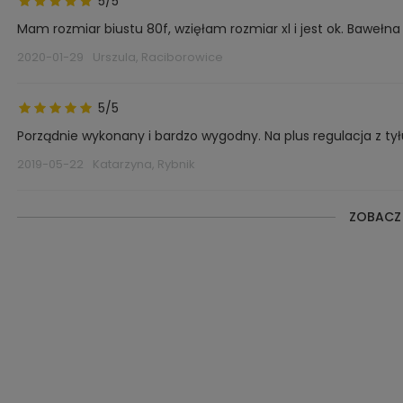
5/5
Mam rozmiar biustu 80f, wzięłam rozmiar xl i jest ok. Bawełn
2020-01-29
Urszula, Raciborowice
5/5
Porządnie wykonany i bardzo wygodny. Na plus regulacja z tył
2019-05-22
Katarzyna, Rybnik
ZOBACZ