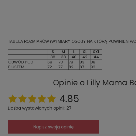
TABELA ROZMIARÓW
(WYMIARY OSOBY NA KTÓRĄ POWINIEN PA
S
M
L
XL
XXL
36
38
40
42
44
OBWÓD POD
68-
73-
78-
83-
88-
BIUSTEM
72
77
82
87
92
Opinie o Lilly Mama B
4.85
Liczba wystawionych opinii: 27
Napisz swoją opinię