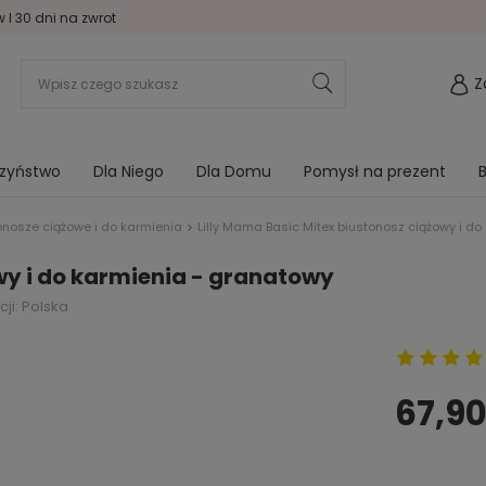
I 30 dni na zwrot
Z
rzyństwo
Dla Niego
Dla Domu
Pomysł na prezent
B
onosze ciążowe i do karmienia
Lilly Mama Basic Mitex biustonosz ciążowy i d
wy i do karmienia - granatowy
ji: Polska
67,90