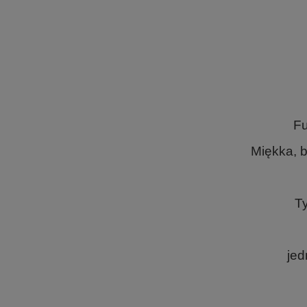
Fu
Miękka, 
Ty
jed