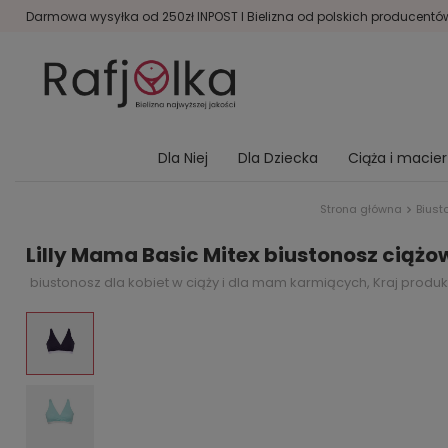
Darmowa wysyłka od 250zł INPOST I Bielizna od polskich producentów 
Dla Niej
Dla Dziecka
Ciąża i macie
Strona główna
Biust
Lilly Mama Basic Mitex biustonosz ciążo
biustonosz dla kobiet w ciąży i dla mam karmiących, Kraj produkc