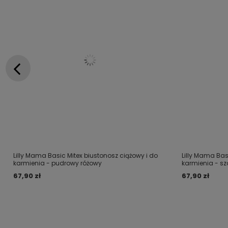
Lilly Mama Basic Mitex biustonosz ciążowy i do
Lilly Mama Bas
karmienia - pudrowy różowy
karmienia - sz
67,90 zł
67,90 zł