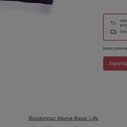
Łat
prz
Dar
Masz pytani
Zapytaj
Biustonosz Mama Basic Lilly