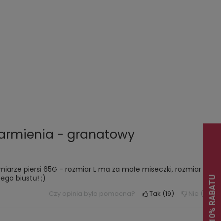
.
.
 karmienia - granatowy
miarze piersi 65G - rozmiar L ma za małe miseczki, rozmiar
go biustu! ;)
Czy opinia była pomocna?
Tak
19
Nie
1