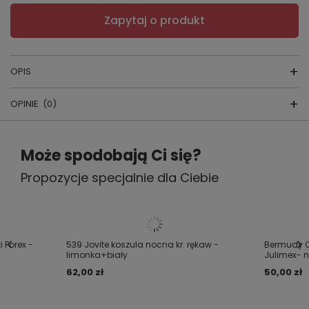
Zapytaj o produkt
OPIS
OPINIE
(0)
Koszulka nocna nr. 539 Jovite
Napisz swoją opinię
skład surowcowy:
46% wiskoza, 46%
Może spodobają Ci się?
poliester, 8% elastan
Propozycje specjalnie dla Ciebie
Twoja ocena:
producent:
FOREX
5/5
kraj produkcji:
POLSKA
.
Treść twojej opinii
i Forex -
539 Jovite koszula nocna kr. rękaw -
Bermudy C
.
limonka+biały
Julimex- n
62,00 zł
50,00 zł
.
.