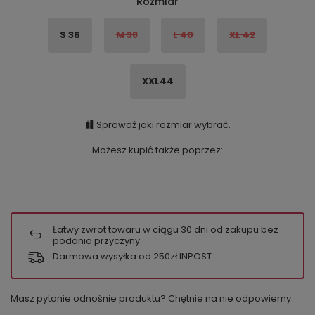
Rozmiar
S 36
M 38
L 40
XL 42
XXL44
Sprawdź jaki rozmiar wybrać.
Możesz kupić także poprzez:
Łatwy zwrot towaru w ciągu
30
dni od zakupu bez
podania przyczyny
Darmowa wysyłka od 250zł INPOST
Masz pytanie odnośnie produktu? Chętnie na nie odpowiemy.