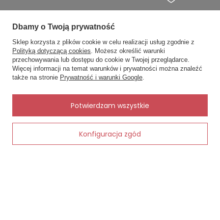
M -OBWÓD BIODER 92 - 96; OBWÓD BIUSTU 86-89
Dbamy o Twoją prywatność
L - OBWÓD BIODER 97 - 99; OBWÓD BIUSTU 90 - 93
afense-
428 Alejandra III Koszula nocna na
995 Chant
ramiączkach Forex - biały
Sklep korzysta z plików cookie w celu realizacji usług zgodnie z
XL OBWÓD BIODER 100 - 104; OBWÓD BIUSTU 94- 97
74,50 zł
Polityką dotyczącą cookies
. Możesz określić warunki
53,00 zł
przechowywania lub dostępu do cookie w Twojej przeglądarce.
×
XXL OBWÓD BIODER 105 - 109; OBWÓD BIUSTU 98- 101
✨ Asystent zakupowy
Więcej informacji na temat warunków i prywatności można znaleźć
Napisz czego szukasz — pokażę
także na stronie
Prywatność i warunki Google
.
gotowe propozycje.
.
✨
AI
Potwierdzam wszystkie
MOJE ZAMÓWIENIE
Konfiguracja zgód
Dodaj do koszyka
Status zamówienia
Śledzenie przesyłki
Chcę zareklamować produkt
Chcę zwrócić produkt
Kontakt