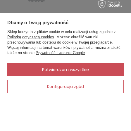
76,50 zł
XXL OBWÓD BIODER 105 - 109; OBWÓD BIUSTU 98- 101
.
Dbamy o Twoją prywatność
Sklep korzysta z plików cookie w celu realizacji usług zgodnie z
Polityką dotyczącą cookies
. Możesz określić warunki
przechowywania lub dostępu do cookie w Twojej przeglądarce.
×
MOJE ZAMÓWIENIE
✨ Asystent zakupowy
Więcej informacji na temat warunków i prywatności można znaleźć
Napisz czego szukasz — pokażę
także na stronie
Prywatność i warunki Google
.
gotowe propozycje.
Status zamówienia
Śledzenie przesyłki
✨
AI
Potwierdzam wszystkie
Chcę zareklamować produkt
Chcę zwrócić produkt
Konfiguracja zgód
Dodaj do koszyka
Kontakt
MOJE KONTO