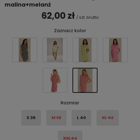
malina+melanż
62,00 zł
/
szt.
brutto
Zaznacz kolor
Rozmiar
S 36
M 38
L 40
XL 42
XXL44