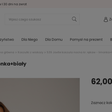
I 30 dni na zwrot
Z
rzyństwo
Dla Niego
Dla Domu
Pomysł na prezent
B
ona główna
Koszulki z wiskozy
539 Jovite koszula nocna kr. rękaw - limonka+
monka+biały
62,00
Zaznacz kol