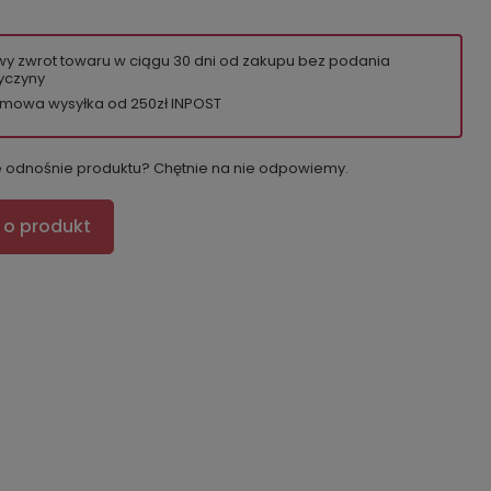
wy zwrot towaru w ciągu
30
dni od zakupu bez podania
yczyny
mowa wysyłka od 250zł INPOST
e odnośnie produktu? Chętnie na nie odpowiemy.
 o produkt