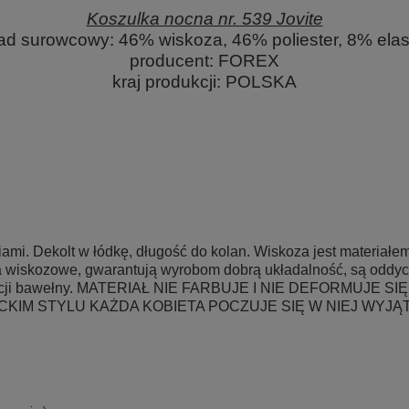
Koszulka nocna nr. 539 Jovite
ład surowcowy:
46% wiskoza, 46% poliester, 8% ela
producent:
FOREX
kraj produkcji:
POLSKA
.
.
.
mi. Dekolt w łódkę, długość do kolan. Wiskoza jest materiałem 
 wiskozowe, gwarantują wyrobom dobrą układalność, są oddycha
elęgnacji bawełny. MATERIAŁ NIE FARBUJE I NIE DEFORMU
KIM STYLU KAŻDA KOBIETA POCZUJE SIĘ W NIEJ WYJĄT
.