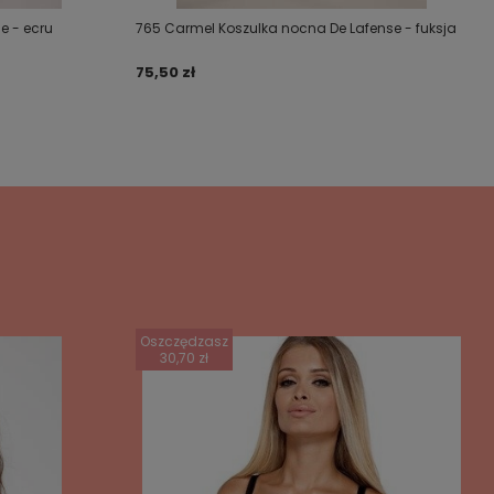
e - ecru
765 Carmel Koszulka nocna De Lafense - fuksja
75,50 zł
Oszczędzasz
30,70 zł