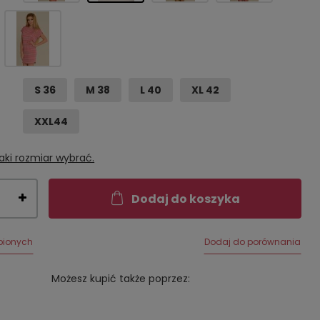
S 36
M 38
L 40
XL 42
XXL44
aki rozmiar wybrać.
Dodaj do koszyka
bionych
Dodaj do porównania
Możesz kupić także poprzez: