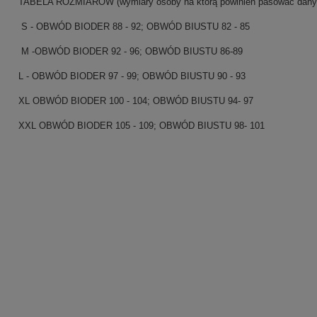
TABELA ROZMIARÓW (wymiary osoby na którą powinien pasowac dany 
S - OBWÓD BIODER 88 - 92; OBWÓD BIUSTU 82 - 85
M -OBWÓD BIODER 92 - 96; OBWÓD BIUSTU 86-89
L - OBWÓD BIODER 97 - 99; OBWÓD BIUSTU 90 - 93
XL OBWÓD BIODER 100 - 104; OBWÓD BIUSTU 94- 97
XXL OBWÓD BIODER 105 - 109; OBWÓD BIUSTU 98- 101
.