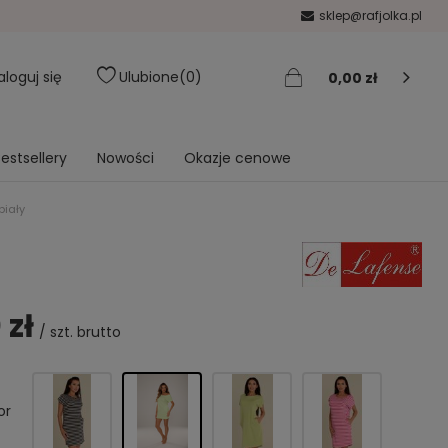
sklep@rafjolka.pl
aloguj się
Ulubione
0
0,00 zł
estsellery
Nowości
Okazje cenowe
biały
 zł
/
szt.
brutto
or