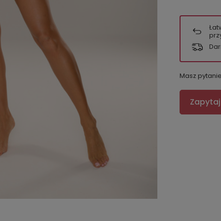
Łat
prz
Dar
Masz pytani
Zapytaj