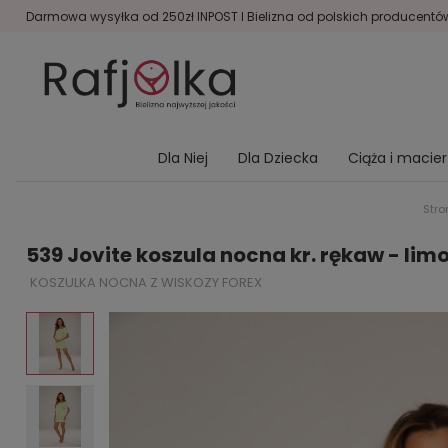
Darmowa wysyłka od 250zł INPOST I Bielizna od polskich producentów 
Dla Niej
Dla Dziecka
Ciąża i macie
Str
539 Jovite koszula nocna kr. rękaw - li
KOSZULKA NOCNA Z WISKOZY FOREX