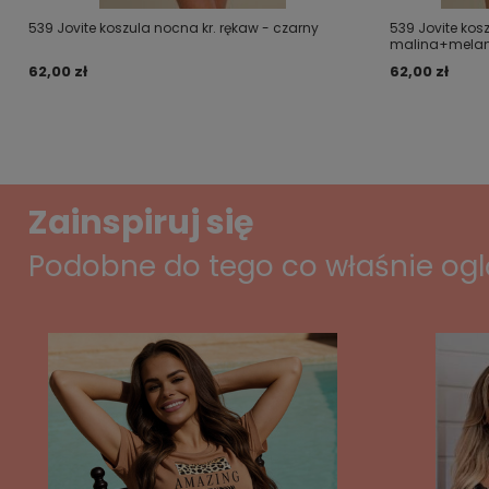
539 Jovite koszula nocna kr. rękaw - czarny
539 Jovite kos
malina+mela
62,00 zł
62,00 zł
Zainspiruj się
Podobne do tego co właśnie og