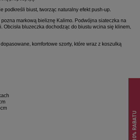
 podkreśli biust, tworząc naturalny efekt push-up.
lu pozna markową bieliznę Kalimo. Podwójna siateczka na
si. Obcisła bluzeczka dochodząc do biustu wcina się klinem,
dopasowane, komfortowe szorty, które wraz z koszulką
kach
5cm
5cm