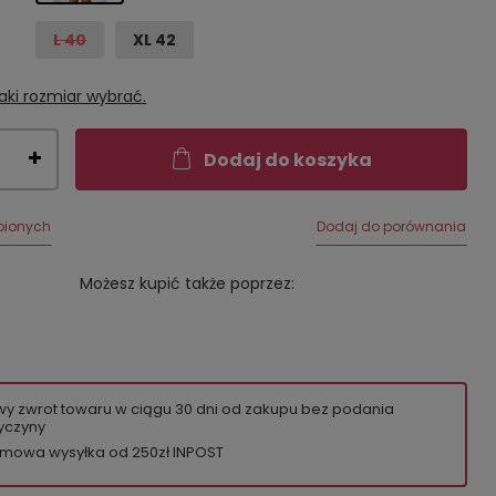
L 40
XL 42
aki rozmiar wybrać.
Dodaj do koszyka
bionych
Dodaj do porównania
Możesz kupić także poprzez:
wy zwrot towaru w ciągu
30
dni od zakupu bez podania
yczyny
mowa wysyłka od 250zł INPOST