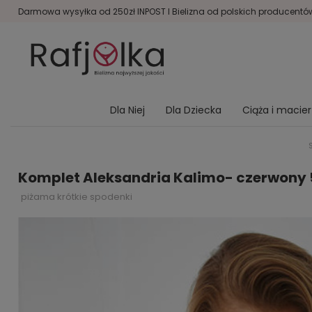
Darmowa wysyłka od 250zł INPOST I Bielizna od polskich producentów 
Dla Niej
Dla Dziecka
Ciąża i macie
Komplet Aleksandria Kalimo- czerwony 
piżama krótkie spodenki