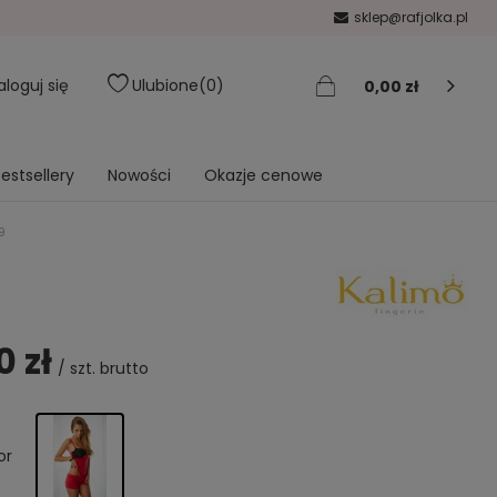
sklep@rafjolka.pl
aloguj się
Ulubione
0
0,00 zł
estsellery
Nowości
Okazje cenowe
9
0 zł
/
szt.
brutto
or