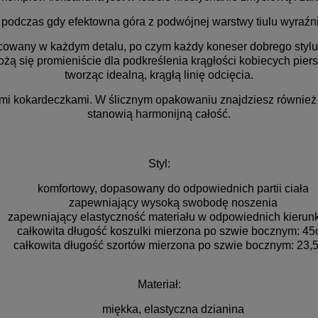
, podczas gdy efektowna góra z podwójnej warstwy tiulu wyraźnie
racowany w każdym detalu, po czym każdy koneser dobrego sty
ułożą się promieniście dla podkreślenia krągłości kobiecych pier
tworząc idealną, krągłą linię odcięcia.
i kokardeczkami. W ślicznym opakowaniu znajdziesz również 
stanowią harmonijną całość.
Styl:
komfortowy, dopasowany do odpowiednich partii ciała
zapewniający wysoką swobodę noszenia
zapewniający elastyczność materiału w odpowiednich kierun
całkowita długość koszulki mierzona po szwie bocznym: 4
całkowita długość szortów mierzona po szwie bocznym: 23,
Materiał:
miękka, elastyczna dzianina