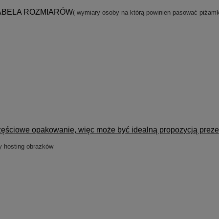
ABELA ROZMIARÓW
( wymiary osoby na którą powinien pasować piżamk
ściowe opakowanie, więc może być idealną propozycją prezentu