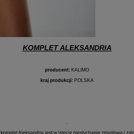
KOMPLET ALEKSANDRIA
producent:
KALIMO
kraj produkcji:
POLSKA
.
 komplet Aleksandria jest w istocie niesłychanie zmysłową i zal