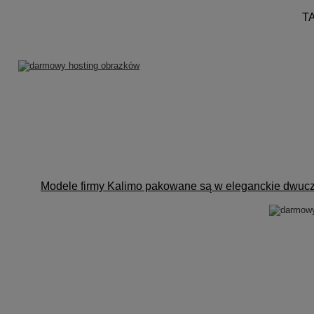
T
.
.
.
.
Modele firmy Kalimo pakowane są
w eleganckie dwuczę