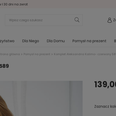
I 30 dni na zwrot
Z
rzyństwo
Dla Niego
Dla Domu
Pomysł na prezent
B
Strona główna
Pomysł na prezent
Komplet Aleksandria Kalimo- czerwony 58
589
139,0
Zaznacz kol