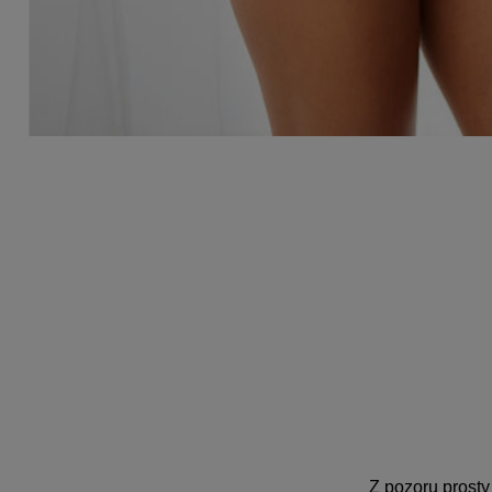
.
.
Z pozoru prosty