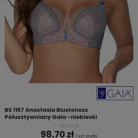
BS 1167 Anastasia Biustonosz
Półusztywniany Gaia -niebieski
141,00 zł
98,70 zł
/
szt.
brutto