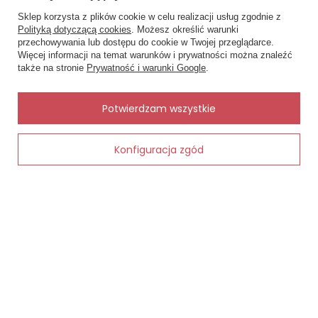
MOJE ZAMÓWIENIE
Sklep korzysta z plików cookie w celu realizacji usług zgodnie z
Polityką dotyczącą cookies
. Możesz określić warunki
×
📏 Pomóc dobrać
Status zamówienia
przechowywania lub dostępu do cookie w Twojej przeglądarce.
rozmiar?
Więcej informacji na temat warunków i prywatności można znaleźć
Śledzenie przesyłki
Podaj obwód pod biustem i w
także na stronie
Prywatność i warunki Google
.
biuście, a dobiorę rozmiar.
Chcę zareklamować produkt
Chcę zwrócić produkt
✨
AI
Potwierdzam wszystkie
Kontakt
Konfiguracja zgód
Dodaj do koszyka
MOJE KONTO
INFORMACJE
POMOC