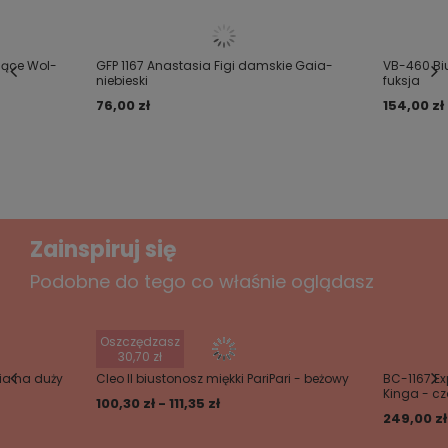
S
kład: 65% poliamid, 18% bawełna, 12%
elastan, 5% poliuretan
Treść twojej opinii
jące Wol-
GFP 1167 Anastasia Figi damskie Gaia-
VB-460 Bi
WYPRODUKOWANE PRZEZ POLSKĄ
niebieski
fuksja
FIRMĘ:
GAIA
76,00 zł
154,00 zł
Dodaj własne zdjęcie produktu:
Wygodny, kobiecy biustonosz z półusztywnianą
miseczką wykonany z siateczki oraz efektownej
koronki
Zainspiruj się
Miseczki od wewnętrznej strony do połowy podszyte
Podobne do tego co właśnie oglądasz
bawełną
Twoje imię
Posiada nieodpinane, regulowane ramiączka
Twój email
Oszczędzasz
30,70 zł
ia na duży
Cleo II biustonosz miękki PariPari - beżowy
BC-1167 Ex
Kinga - cz
Wyślij opinię
100,30 zł - 111,35 zł
249,00 zł