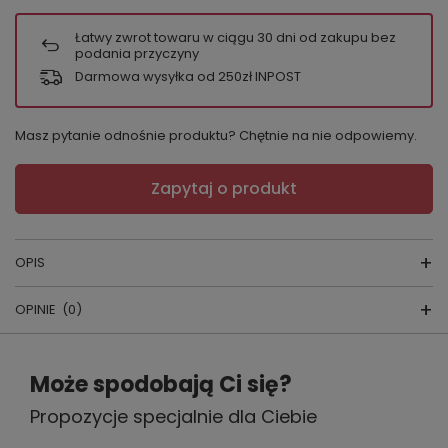
Łatwy zwrot towaru w ciągu
30
dni od zakupu bez
podania przyczyny
Darmowa wysyłka od 250zł INPOST
Masz pytanie odnośnie produktu? Chętnie na nie odpowiemy.
Zapytaj o produkt
OPIS
OPINIE
(0)
Napisz swoją opinię
Biustonosz usztywniany BS 1059
Może spodobają Ci się?
Propozycje specjalnie dla Ciebie
Twoja ocena:
5/5